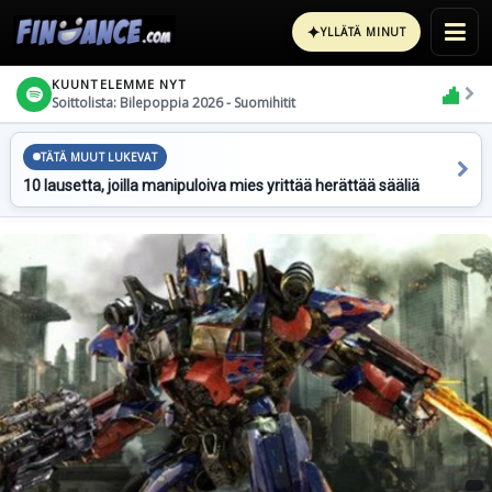
✦
YLLÄTÄ MINUT
KUUNTELEMME NYT
Soittolista: Bilepoppia 2026 - Suomihitit
TÄTÄ MUUT LUKEVAT
10 lausetta, joilla manipuloiva mies yrittää herättää sääliä