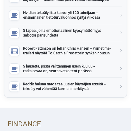
Nvidian tekoälyliitto kasvoi yli 120 toimijaan –
ensimmäinen tietoturvaluonnos syntyi viikossa
5 tapaa, joilla emotionaalinen kypsymättömyys
sabotoi parisuhdetta
Robert Pattinson on leffan Chris Hansen – Primetime-
traileri näyttää To Catch a Predatorin synkän nousun
9 lausetta, joista välittäminen usein kuuluu –
ratkaisevaa on, seuraavatko teot perässä
Reddit haluaa madaltaa uusien käyttäjien esteitä –
tekoäly voi vähentää karman merkitystä
FINDANCE