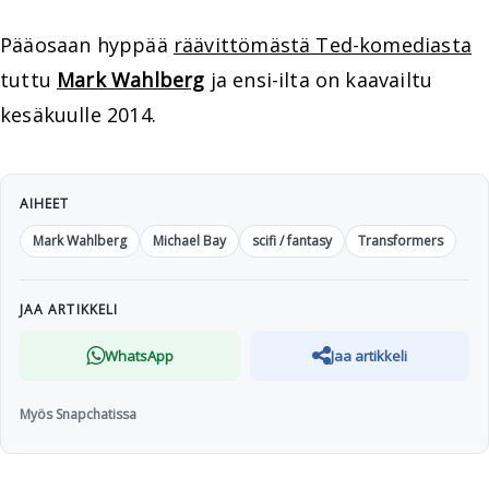
Pääosaan hyppää
räävittömästä Ted-komediasta
tuttu
Mark Wahlberg
ja ensi-ilta on kaavailtu
kesäkuulle 2014.
AIHEET
Mark Wahlberg
Michael Bay
scifi / fantasy
Transformers
JAA ARTIKKELI
WhatsApp
Jaa artikkeli
Myös Snapchatissa