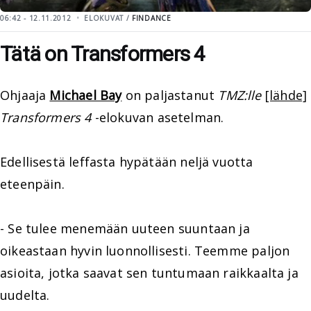
06:42 - 12.11.2012
ELOKUVAT /
FINDANCE
Tätä on Transformers 4
Ohjaaja
Michael Bay
on paljastanut
TMZ:lle
[lähde]
Transformers 4
-elokuvan asetelman.
Edellisestä leffasta hypätään neljä vuotta
eteenpäin.
- Se tulee menemään uuteen suuntaan ja
oikeastaan hyvin luonnollisesti. Teemme paljon
asioita, jotka saavat sen tuntumaan raikkaalta ja
uudelta.