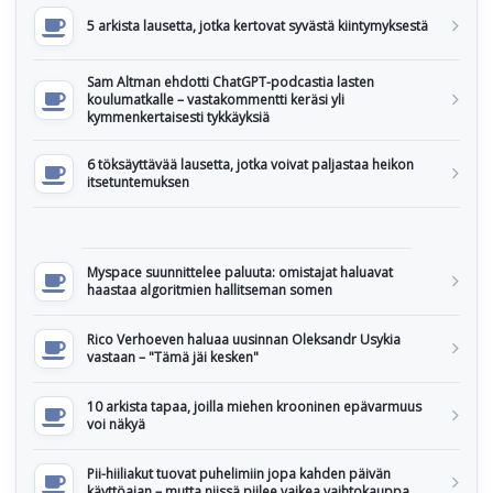
5 arkista lausetta, jotka kertovat syvästä kiintymyksestä
Sam Altman ehdotti ChatGPT-podcastia lasten
koulumatkalle – vastakommentti keräsi yli
kymmenkertaisesti tykkäyksiä
6 töksäyttävää lausetta, jotka voivat paljastaa heikon
itsetuntemuksen
Myspace suunnittelee paluuta: omistajat haluavat
haastaa algoritmien hallitseman somen
Rico Verhoeven haluaa uusinnan Oleksandr Usykia
vastaan – "Tämä jäi kesken"
10 arkista tapaa, joilla miehen krooninen epävarmuus
voi näkyä
Pii-hiiliakut tuovat puhelimiin jopa kahden päivän
käyttöajan – mutta niissä piilee vaikea vaihtokauppa