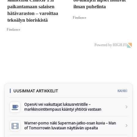
paikantamaan salaisen
ilman puhelinta
hätävaraston – varoittaa
Findance
tekoälyn bioriskistä
Findance
Powered by HIGH.FI
UUSIMMAT ARTIKKELIT
KAIKKI
OpenAI vei vaikuttajat luksusretriitille –
markkinointitempaus kääntyi yhtiötä vastaan
Warner-pomo näki Superman-jatko-osan kuvia – Man
of Tomorrowin luvataan näyttävän upealta