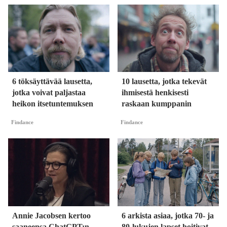
6 töksäyttävää lausetta,
10 lausetta, jotka tekevät
jotka voivat paljastaa
ihmisestä henkisesti
heikon itsetuntemuksen
raskaan kumppanin
Findance
Findance
Annie Jacobsen kertoo
6 arkista asiaa, jotka 70- ja
saaneensa ChatGPT:n
80-lukujen lapset hoitivat