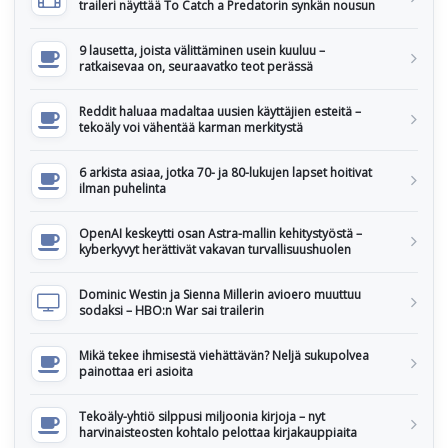
traileri näyttää To Catch a Predatorin synkän nousun
9 lausetta, joista välittäminen usein kuuluu –
ratkaisevaa on, seuraavatko teot perässä
Reddit haluaa madaltaa uusien käyttäjien esteitä –
tekoäly voi vähentää karman merkitystä
6 arkista asiaa, jotka 70- ja 80-lukujen lapset hoitivat
ilman puhelinta
OpenAI keskeytti osan Astra-mallin kehitystyöstä –
kyberkyvyt herättivät vakavan turvallisuushuolen
Dominic Westin ja Sienna Millerin avioero muuttuu
sodaksi – HBO:n War sai trailerin
Mikä tekee ihmisestä viehättävän? Neljä sukupolvea
painottaa eri asioita
Tekoäly-yhtiö silppusi miljoonia kirjoja – nyt
harvinaisteosten kohtalo pelottaa kirjakauppiaita