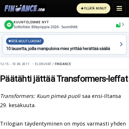
✦
YLLÄTÄ MINUT
KUUNTELEMME NYT
Soittolista: Bilepoppia 2026 - Suomihitit
TÄTÄ MUUT LUKEVAT
10 lausetta, joilla manipuloiva mies yrittää herättää sääliä
12:15 - 10.06.2011
ELOKUVAT /
FINDANCE
Päätähti jättää Transformers-leffat
Transformers: Kuun pimeä puoli
saa ensi-iltansa
29. kesäkuuta.
Trilogian täydentyminen on myös varmasti yhden