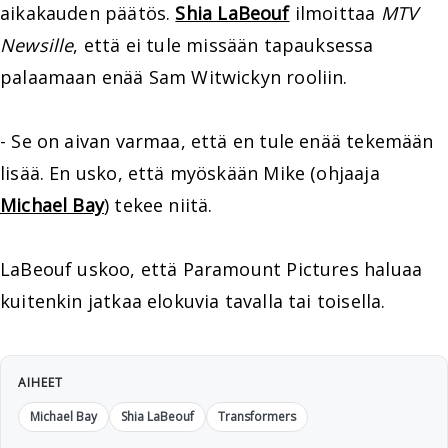
aikakauden päätös.
Shia LaBeouf
ilmoittaa
MTV
Newsille
, että ei tule missään tapauksessa
palaamaan enää Sam Witwickyn rooliin.
- Se on aivan varmaa, että en tule enää tekemään
lisää. En usko, että myöskään Mike (ohjaaja
Michael Bay
) tekee niitä.
LaBeouf uskoo, että Paramount Pictures haluaa
kuitenkin jatkaa elokuvia tavalla tai toisella.
AIHEET
Michael Bay
Shia LaBeouf
Transformers