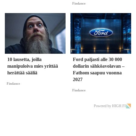
Findance
10 lausetta, joilla
Ford paljasti alle 30 000
manipuloiva mies yrittää
dollarin sähköavolavan –
herättää sääliä
Fathom saapuu vuonna
2027
Findance
Findance
Powered by HIGH.FI