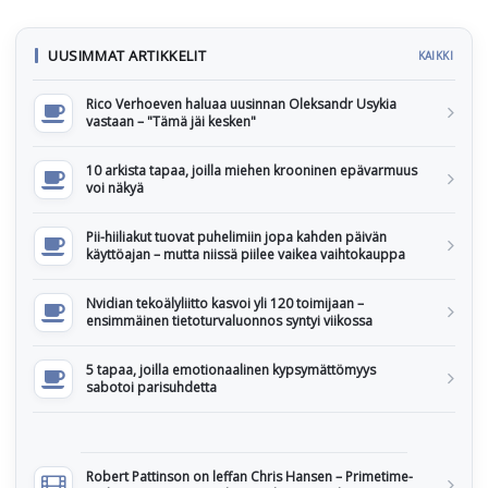
UUSIMMAT ARTIKKELIT
KAIKKI
Rico Verhoeven haluaa uusinnan Oleksandr Usykia
vastaan – "Tämä jäi kesken"
10 arkista tapaa, joilla miehen krooninen epävarmuus
voi näkyä
Pii-hiiliakut tuovat puhelimiin jopa kahden päivän
käyttöajan – mutta niissä piilee vaikea vaihtokauppa
Nvidian tekoälyliitto kasvoi yli 120 toimijaan –
ensimmäinen tietoturvaluonnos syntyi viikossa
5 tapaa, joilla emotionaalinen kypsymättömyys
sabotoi parisuhdetta
Robert Pattinson on leffan Chris Hansen – Primetime-