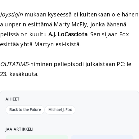
Joystiqin
mukaan kyseessä ei kuitenkaan ole hänen
alunperin esittämä Marty McFly, jonka äänenä
pelissä on kuultu
A.J. LoCasciota
. Sen sijaan Fox
esittää yhtä Martyn esi-isistä.
OUTATIME
-niminen peliepisodi julkaistaan PC:lle
23. kesäkuuta.
AIHEET
Back to the Future
Michael J. Fox
JAA ARTIKKELI