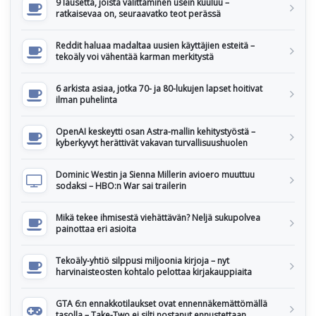
9 lausetta, joista välittäminen usein kuuluu –
ratkaisevaa on, seuraavatko teot perässä
Reddit haluaa madaltaa uusien käyttäjien esteitä –
tekoäly voi vähentää karman merkitystä
6 arkista asiaa, jotka 70- ja 80-lukujen lapset hoitivat
ilman puhelinta
OpenAI keskeytti osan Astra-mallin kehitystyöstä –
kyberkyvyt herättivät vakavan turvallisuushuolen
Dominic Westin ja Sienna Millerin avioero muuttuu
sodaksi – HBO:n War sai trailerin
Mikä tekee ihmisestä viehättävän? Neljä sukupolvea
painottaa eri asioita
Tekoäly-yhtiö silppusi miljoonia kirjoja – nyt
harvinaisteosten kohtalo pelottaa kirjakauppiaita
GTA 6:n ennakkotilaukset ovat ennennäkemättömällä
tasolla – Take-Two ei silti nostanut ennustettaan