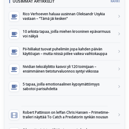
UUSIMMAT ARTIKKELIT
KAIKKI
Rico Verhoeven haluaa uusinnan Oleksandr Usykia
vastaan – "Tämä jäi kesken"
10 arkista tapaa, joilla miehen krooninen epävarmuus
voi näkyä
Pii-hiiliakut tuovat puhelimiin jopa kahden päivän
käyttöajan – mutta niissä piilee vaikea vaihtokauppa
Nvidian tekoälyliitto kasvoi yli 120 toimijaan –
ensimmäinen tietoturvaluonnos syntyi viikossa
5 tapaa, joilla emotionaalinen kypsymättömyys
sabotoi parisuhdetta
Robert Pattinson on leffan Chris Hansen – Primetime-
traileri näyttää To Catch a Predatorin synkän nousun