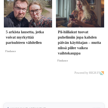
5 arkista lausetta, jotka
Pii-hiiliakut tuovat
voivat myrkyttää
puhelimiin jopa kahden
parisuhteen vähitellen
päivän käyttöajan – mutta
niissä piilee vaikea
Findance
vaihtokauppa
Findance
Powered by HIGH.FI