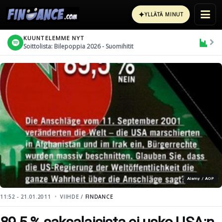
✦
YLLÄTÄ MINUT
KUUNTELEMME NYT
Soittolista: Bilepoppia 2026 - Suomihitit
Alamy / AOP
11:52 - 21.01.2011
VIIHDE /
FINDANCE