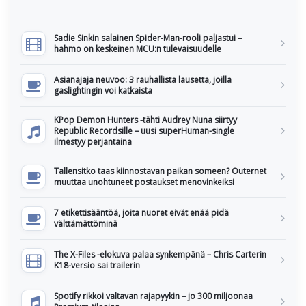
Sadie Sinkin salainen Spider-Man-rooli paljastui –
hahmo on keskeinen MCU:n tulevaisuudelle
Asianajaja neuvoo: 3 rauhallista lausetta, joilla
gaslightingin voi katkaista
KPop Demon Hunters -tähti Audrey Nuna siirtyy
Republic Recordsille – uusi superHuman-single
ilmestyy perjantaina
Tallensitko taas kiinnostavan paikan someen? Outernet
muuttaa unohtuneet postaukset menovinkeiksi
7 etikettisääntöä, joita nuoret eivät enää pidä
välttämättöminä
The X-Files -elokuva palaa synkempänä – Chris Carterin
K18-versio sai trailerin
Spotify rikkoi valtavan rajapyykin – jo 300 miljoonaa