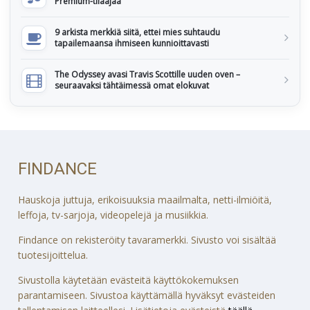
Premium-tilaajaa
9 arkista merkkiä siitä, ettei mies suhtaudu
tapailemaansa ihmiseen kunnioittavasti
The Odyssey avasi Travis Scottille uuden oven –
seuraavaksi tähtäimessä omat elokuvat
FINDANCE
Hauskoja juttuja, erikoisuuksia maailmalta, netti-ilmiöitä,
leffoja, tv-sarjoja, videopelejä ja musiikkia.
Findance on rekisteröity tavaramerkki. Sivusto voi sisältää
tuotesijoittelua.
Sivustolla käytetään evästeitä käyttökokemuksen
parantamiseen. Sivustoa käyttämällä hyväksyt evästeiden