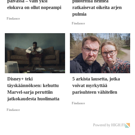
päivässä – vain yksi
piilotettua helmeä
elokuva on ollut nopeampi
ratkaisevat oikeita arjen
pulmia
Findance
Findance
Disney+ teki
5 arkista lausetta, jotka
täyskäännöksen: kehuttu
voivat myrkyttää
Marvel-sarja peruttiin
parisuhteen vähitellen
jatkokaudesta huolimatta
Findance
Findance
Powered by HIGH.FI