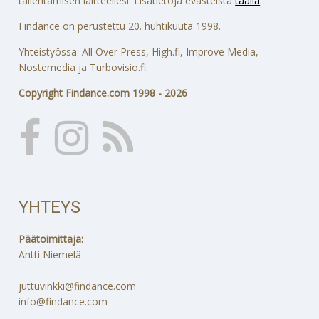
tallentamisen laitteellesi. Lisätietoja evästeistä
täällä
.
Findance on perustettu 20. huhtikuuta 1998.
Yhteistyössä: All Over Press, High.fi, Improve Media,
Nostemedia ja Turbovisio.fi.
Copyright Findance.com 1998 - 2026
YHTEYS
Päätoimittaja:
Antti Niemelä
juttuvinkki@findance.com
info@findance.com