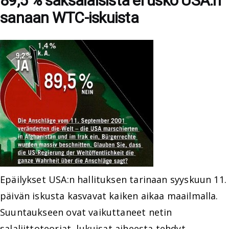
89,5 % saksalaisista ei usko USA:n
sanaan WTC-iskuista
Epäilykset USA:n hallituksen tarinaan syyskuun 11.
päivän iskusta kasvavat kaiken aikaa maailmalla.
Suuntaukseen ovat vaikuttaneet netin
salaliittoteoriat, lukuisat aiheesta tehdyt