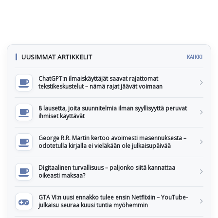
UUSIMMAT ARTIKKELIT
KAIKKI
ChatGPT:n ilmaiskäyttäjät saavat rajattomat
tekstikeskustelut – nämä rajat jäävät voimaan
8 lausetta, joita suunnitelmia ilman syyllisyyttä peruvat
ihmiset käyttävät
George R.R. Martin kertoo avoimesti masennuksesta –
odotetulla kirjalla ei vieläkään ole julkaisupäivää
Digitaalinen turvallisuus – paljonko siitä kannattaa
oikeasti maksaa?
GTA VI:n uusi ennakko tulee ensin Netflixiin – YouTube-
julkaisu seuraa kuusi tuntia myöhemmin