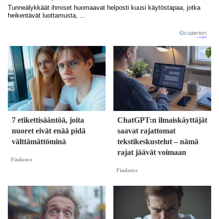
7 etikettisääntöä, joita
ChatGPT:n ilmaiskäyttäjät
nuoret eivät enää pidä
saavat rajattomat
välttämättöminä
tekstikeskustelut – nämä
rajat jäävät voimaan
Findance
Findance