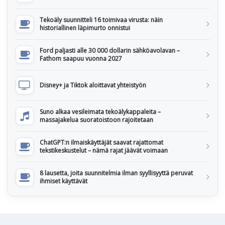
Tekoäly suunnitteli 16 toimivaa virusta: näin
historiallinen läpimurto onnistui
Ford paljasti alle 30 000 dollarin sähköavolavan –
Fathom saapuu vuonna 2027
Disney+ ja Tiktok aloittavat yhteistyön
Suno alkaa vesileimata tekoälykappaleita –
massajakelua suoratoistoon rajoitetaan
ChatGPT:n ilmaiskäyttäjät saavat rajattomat
tekstikeskustelut – nämä rajat jäävät voimaan
8 lausetta, joita suunnitelmia ilman syyllisyyttä peruvat
ihmiset käyttävät