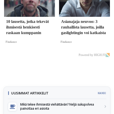
10 lausetta, jotka tekevät
Asianajaja neuvoo: 3
ihmisestä henkisesti
rauhallista lausetta, joilla
raskaan kumppanin
gaslightingin voi katkaista
Findance
Findance
Powered by HIGH.FI
UUSIMMAT ARTIKKELIT
KAIKKI
Mikä tekee ihmisestä viehättävän? Neljä sukupolvea
painottaa eri asioita