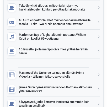
Tekoäly-yhtiö silppusi miljoonia kirjoja – nyt
harvinaisteosten kohtalo pelottaa kirjakauppiaita
GTA 6:n ennakkotilaukset ovat ennennäkemättömällä
tasolla – Take-Two ei silti nostanut ennustettaan
Madonnan Ray of Light -albumin tuottanut William
Orbit on kuollut 69-vuotiaana
10 lausetta, joilla manipuloiva mies yrittää herättää
sääliä
Masters of the Universe sai uuden elämän Prime
Videolla – tällainen jatko-osa voisi olla
James Gunn tyrmäsi huhun kahden Batman-jatko-osan
yhteiskuvauksista
5 kysymystä, jotka kertovat ihmisestä enemmän kuin
tavallinen small talk