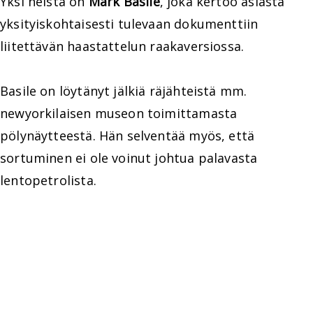
Yksi heistä on
Mark Basile
, joka kertoo asiasta
yksityiskohtaisesti tulevaan dokumenttiin
liitettävän haastattelun raakaversiossa.
Basile on löytänyt jälkiä räjähteistä mm.
newyorkilaisen museon toimittamasta
pölynäytteestä. Hän selventää myös, että
sortuminen ei ole voinut johtua palavasta
lentopetrolista.