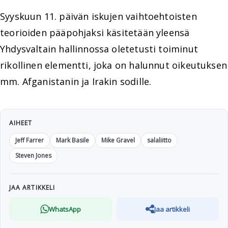
Syyskuun 11. päivän iskujen vaihtoehtoisten
teorioiden pääpohjaksi käsitetään yleensä
Yhdysvaltain hallinnossa oletetusti toiminut
rikollinen elementti, joka on halunnut oikeutuksen
mm. Afganistanin ja Irakin sodille.
AIHEET
Jeff Farrer
Mark Basile
Mike Gravel
salaliitto
Steven Jones
JAA ARTIKKELI
WhatsApp
Jaa artikkeli