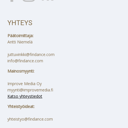
YHTEYS
Päätoimittaja:
Antti Niemelä
juttuvinkki@findance.com
info@findance.com
Mainosmyynti:
Improve Media Oy
myynti@improvemedia.fi
Katso yhteystiedot
Yhteistyöideat:
yhteistyo@findance.com