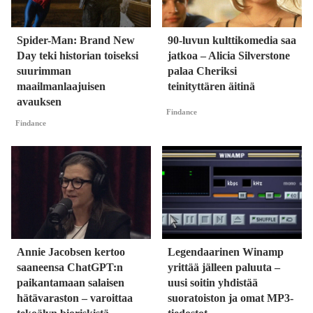
Spider-Man: Brand New
90-luvun kulttikomedia saa
Day teki historian toiseksi
jatkoa – Alicia Silverstone
suurimman
palaa Cheriksi
maailmanlaajuisen
teinityttären äitinä
avauksen
Findance
Findance
Annie Jacobsen kertoo
Legendaarinen Winamp
saaneensa ChatGPT:n
yrittää jälleen paluuta –
paikantamaan salaisen
uusi soitin yhdistää
hätävaraston – varoittaa
suoratoiston ja omat MP3-