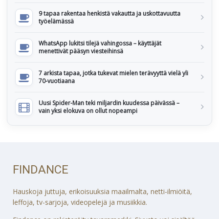
9 tapaa rakentaa henkistä vakautta ja uskottavuutta
työelämässä
WhatsApp lukitsi tilejä vahingossa – käyttäjät
menettivät pääsyn viesteihinsä
7 arkista tapaa, jotka tukevat mielen terävyyttä vielä yli
70-vuotiaana
Uusi Spider-Man teki miljardin kuudessa päivässä –
vain yksi elokuva on ollut nopeampi
FINDANCE
Hauskoja juttuja, erikoisuuksia maailmalta, netti-ilmiöitä,
leffoja, tv-sarjoja, videopelejä ja musiikkia.