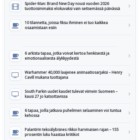
Spider-Man: Brand New Day nousi vuoden 2026
tuottoisimmaksi elokuvaksi vain seitsemässä päivässä
10 tilannetta, joissa fiksu ihminen ei tuo kaikkea
osaamistaan esiin
6 arkista tapaa, jotka voivat kertoa henkisestä ja
emotionaalisesta älykkyydestä
Warhammer 40,000 laajenee animaatiosarjaksi – Henry
Cavill mukana tuottajana
South Parkin uudet kaudet tulevat viimein Suomeen –
kausi 27 jo katsottavissa
6 tapaa, joilla jatkuva puhelimen selaaminen voi tuntua
kehossa
Palantirin tekoälybisnes rikkoi harvinaisen rajan – 155
prosentin luku haastaa kriitikot