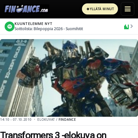
✦
YLLÄTÄ MINUT
KUUNTELEMME NYT
Soittolista: Bilepoppia 2026 - Suomihitit
14:10 - 07.10.2010
ELOKUVAT /
FINDANCE
Transformers 3 -elokuva on