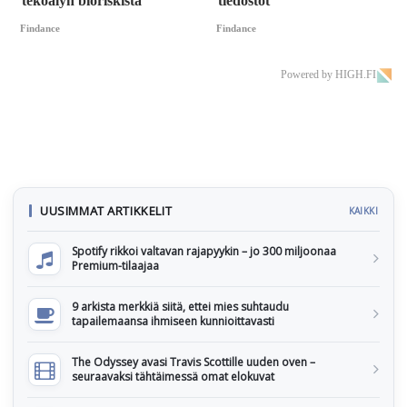
tekoälyn bioriskistä
tiedostot
Findance
Findance
Powered by HIGH.FI
UUSIMMAT ARTIKKELIT
KAIKKI
Spotify rikkoi valtavan rajapyykin – jo 300 miljoonaa
Premium-tilaajaa
9 arkista merkkiä siitä, ettei mies suhtaudu
tapailemaansa ihmiseen kunnioittavasti
The Odyssey avasi Travis Scottille uuden oven –
seuraavaksi tähtäimessä omat elokuvat