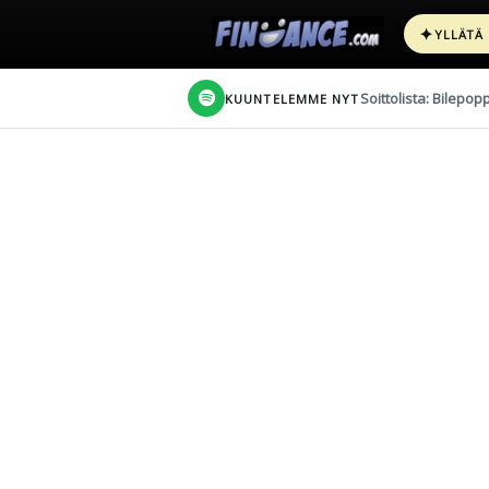
✦
YLLÄTÄ
Soittolista: Bilepop
KUUNTELEMME NYT