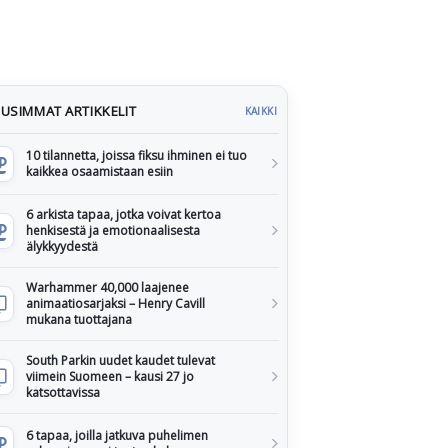
USIMMAT ARTIKKELIT
KAIKKI
10 tilannetta, joissa fiksu ihminen ei tuo
kaikkea osaamistaan esiin
6 arkista tapaa, jotka voivat kertoa
henkisestä ja emotionaalisesta
älykkyydestä
Warhammer 40,000 laajenee
animaatiosarjaksi – Henry Cavill
mukana tuottajana
South Parkin uudet kaudet tulevat
viimein Suomeen – kausi 27 jo
katsottavissa
6 tapaa, joilla jatkuva puhelimen