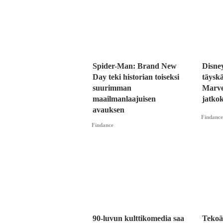
Spider-Man: Brand New
Disney
Day teki historian toiseksi
täysk
suurimman
Marvel
maailmanlaajuisen
jatko
avauksen
Findance
Findance
90-luvun kulttikomedia saa
Tekoä