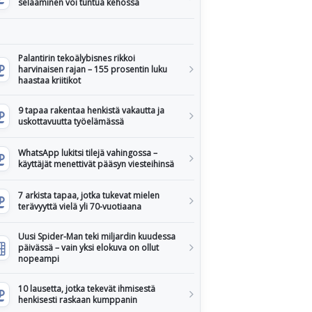
selaaminen voi tuntua kehossa
Palantirin tekoälybisnes rikkoi
harvinaisen rajan – 155 prosentin luku
haastaa kriitikot
9 tapaa rakentaa henkistä vakautta ja
uskottavuutta työelämässä
WhatsApp lukitsi tilejä vahingossa –
käyttäjät menettivät pääsyn viesteihinsä
7 arkista tapaa, jotka tukevat mielen
terävyyttä vielä yli 70-vuotiaana
Uusi Spider-Man teki miljardin kuudessa
päivässä – vain yksi elokuva on ollut
nopeampi
10 lausetta, jotka tekevät ihmisestä
henkisesti raskaan kumppanin