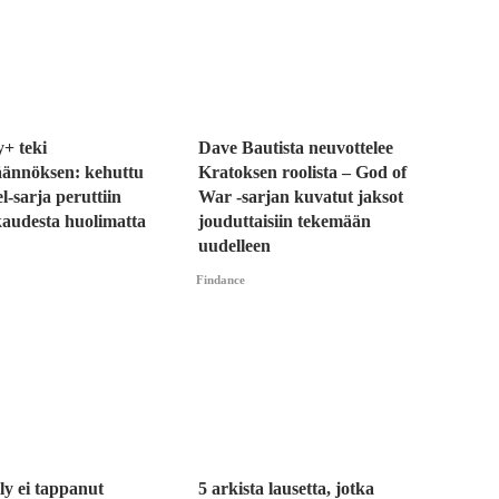
+ teki
Dave Bautista neuvottelee
äännöksen: kehuttu
Kratoksen roolista – God of
-sarja peruttiin
War -sarjan kuvatut jaksot
kaudesta huolimatta
jouduttaisiin tekemään
uudelleen
Findance
ly ei tappanut
5 arkista lausetta, jotka