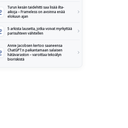
Turun kesän taidehitti saa lisää ilta-
aikoja – Frameless on avoinna enää
elokuun ajan
5 arkista lausetta, jotka voivat myrkyttää
parisuhteen vähitellen
Annie Jacobsen kertoo saaneensa
ChatGPT:n paikantamaan salaisen
hätävaraston – varoittaa tekoälyn
bioriskistä