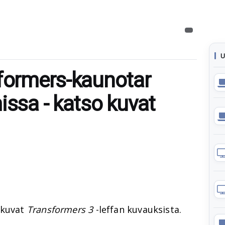
U
sformers-kaunotar
issa - katso kuvat
 kuvat
Transformers 3
-leffan kuvauksista.