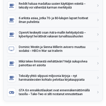
Reddit haluaa madaltaa uusien käyttäjien esteitä –
tekoäly voi vähentää karman merkitystä
6 arkista asiaa, jotka 70- ja 80-lukujen lapset hoitivat
ilman puhelinta
OpenAI keskeytti osan Astra-mallin kehitystyöstä –
kyberkyvyt herättivät vakavan turvallisuushuolen
Dominic Westin ja Sienna Millerin avioero muuttuu
sodaksi – HBO:n War sai trailerin
Mikä tekee ihmisestä viehättävän? Neljä sukupolvea
painottaa eri asioita
Tekoäly-yhtiö silppusi miljoonia kirjoja – nyt
harvinaisteosten kohtalo pelottaa kirjakauppiaita
GTA 6:n ennakkotilaukset ovat ennennäkemättömällä
tasolla – Take-Two ei silti nostanut ennustettaan