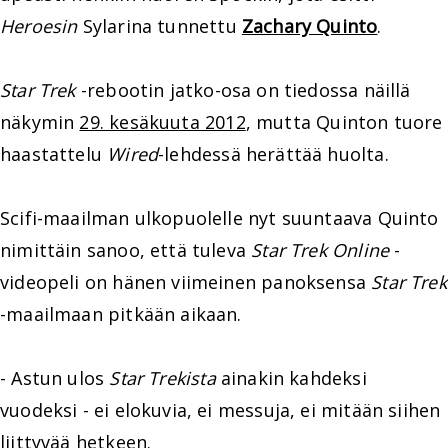
Heroesin
Sylarina tunnettu
Zachary Quinto
.
Star Trek
-rebootin jatko-osa on tiedossa näillä
näkymin
29. kesäkuuta 2012
, mutta Quinton tuore
haastattelu
Wired
-lehdessä herättää huolta.
Scifi-maailman ulkopuolelle nyt suuntaava Quinto
nimittäin sanoo, että tuleva
Star Trek Online
-
videopeli on hänen viimeinen panoksensa
Star Trek
-maailmaan pitkään aikaan.
- Astun ulos
Star Trekista
ainakin kahdeksi
vuodeksi - ei elokuvia, ei messuja, ei mitään siihen
liittyvää hetkeen.