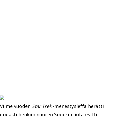
Viime vuoden
Star Trek
-menestysleffa herätti
upeasti henkiin nuoren Spockin, jota esitti