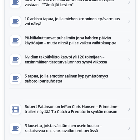
vastaan – "Tämä jäi kesken"
10 arkista tapaa, joilla miehen krooninen epävarmuus
voi näkyä
Pii-hiiliakut tuovat puhelimiin jopa kahden päivän
käyttöajan – mutta niissä piilee vaikea vaihtokauppa
Nvidian tekoälyliitto kasvoi yli 120 toimijaan –
ensimmäinen tietoturvaluonnos syntyi viikossa
5 tapaa, joilla emotionaalinen kypsymättömyys
sabotoi parisuhdetta
Robert Pattinson on leffan Chris Hansen – Primetime-
traileri näyttää To Catch a Predatorin synkän nousun
9 lausetta, joista välittäminen usein kuuluu –
ratkaisevaa on, seuraavatko teot perässä