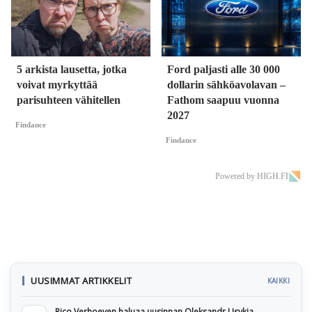
5 arkista lausetta, jotka
Ford paljasti alle 30 000
voivat myrkyttää
dollarin sähköavolavan –
parisuhteen vähitellen
Fathom saapuu vuonna
2027
Findance
Findance
Powered by HIGH.FI
UUSIMMAT ARTIKKELIT
KAIKKI
Rico Verhoeven haluaa uusinnan Oleksandr Usykia