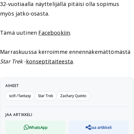
32-vuotiaalla näyttelijällä pitäisi olla sopimus
myös jatko-osasta.
Tämä uutinen
Facebookiin
.
Marraskuussa kerroimme ennennäkemättömästä
Star Trek
-
konseptitaiteesta
.
AIHEET
scifi / fantasy
Star Trek
Zachary Quinto
JAA ARTIKKELI
WhatsApp
Jaa artikkeli