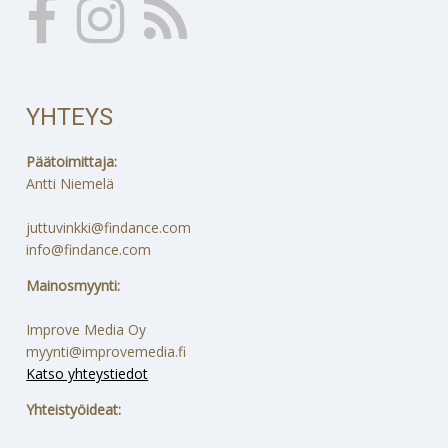
YHTEYS
Päätoimittaja:
Antti Niemelä
juttuvinkki@findance.com
info@findance.com
Mainosmyynti:
Improve Media Oy
myynti@improvemedia.fi
Katso yhteystiedot
Yhteistyöideat: