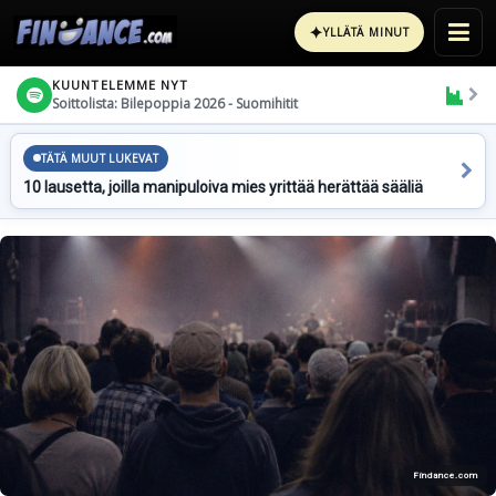
✦
YLLÄTÄ MINUT
KUUNTELEMME NYT
Soittolista: Bilepoppia 2026 - Suomihitit
TÄTÄ MUUT LUKEVAT
10 lausetta, joilla manipuloiva mies yrittää herättää sääliä
Findance.com