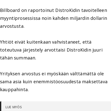
Billboard on raportoinut DistroKidin tavoitelleen
myyntiprosessissa noin kahden miljardin dollarin
arvostusta.
Yhtiöt eivät kuitenkaan vahvistaneet, että
toteutuva järjestely arvottaisi DistroKidin juuri
tähän summaan.
Yrityksen arvostus ei myöskään välttämättä ole
sama asia kuin enemmistöosuudesta maksettava
kauppahinta.
LUE MYÖS