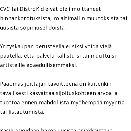
CVC tai DistroKid eivät ole ilmoittaneet
hinnankorotuksista, rojaltimallin muutoksista tai
uusista sopimusehdoista.
Yrityskaupan perusteella ei siksi voida vielä
päätellä, että palvelu kallistuisi tai muuttuisi
artisteille epäedullisemmaksi.
Pääomasijoittajan tavoitteena on kuitenkin
tavallisesti kasvattaa sijoituskohteen arvoa ja
tuottoa ennen mahdollista myöhempää myyntiä
tai listautumista.
Kasvua voidaan hakea uusista asiakkaista ja