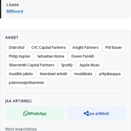
Billboard
AIHEET
DistroKid
CVC Capital Partners
Insight Partners
Phil Bauer
Philip Kaplan
Sebastian Künne
Deven Parekh
Silversmith Capital Partners
Spotify
Apple Music
musiikin jakelu
itsenäiset artistit
musiikkiala
yrityskauppa
pääomasijoittaminen
JAA ARTIKKELI
WhatsApp
Jaa artikkeli
Myös Snapchatissa