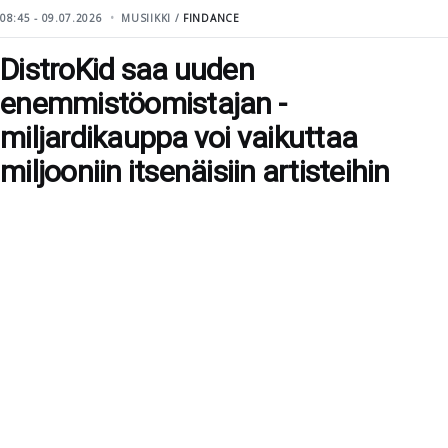
08:45 - 09.07.2026
MUSIIKKI /
FINDANCE
DistroKid saa uuden
enemmistöomistajan -
miljardikauppa voi vaikuttaa
miljooniin itsenäisiin artisteihin