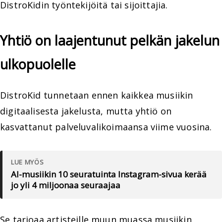
DistroKidin työntekijöitä tai sijoittajia.
Yhtiö on laajentunut pelkän jakelun
ulkopuolelle
DistroKid tunnetaan ennen kaikkea musiikin
digitaalisesta jakelusta, mutta yhtiö on
kasvattanut palveluvalikoimaansa viime vuosina.
LUE MYÖS
AI-musiikin 10 seuratuinta Instagram-sivua kerää
jo yli 4 miljoonaa seuraajaa
Se tarjoaa artisteille muun muassa musiikin