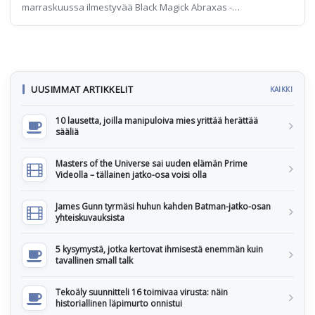
marraskuussa ilmestyvää Black Magick Abraxas -
albumia.
UUSIMMAT ARTIKKELIT
KAIKKI
10 lausetta, joilla manipuloiva mies yrittää herättää
sääliä
Masters of the Universe sai uuden elämän Prime
Videolla – tällainen jatko-osa voisi olla
James Gunn tyrmäsi huhun kahden Batman-jatko-osan
yhteiskuvauksista
5 kysymystä, jotka kertovat ihmisestä enemmän kuin
tavallinen small talk
Tekoäly suunnitteli 16 toimivaa virusta: näin
historiallinen läpimurto onnistui