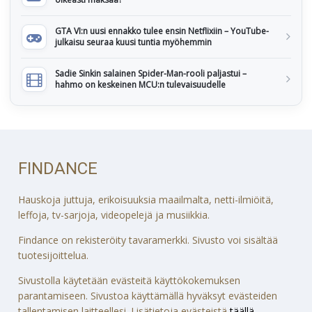
GTA VI:n uusi ennakko tulee ensin Netflixiin – YouTube-
julkaisu seuraa kuusi tuntia myöhemmin
Sadie Sinkin salainen Spider-Man-rooli paljastui –
hahmo on keskeinen MCU:n tulevaisuudelle
FINDANCE
Hauskoja juttuja, erikoisuuksia maailmalta, netti-ilmiöitä,
leffoja, tv-sarjoja, videopelejä ja musiikkia.
Findance on rekisteröity tavaramerkki. Sivusto voi sisältää
tuotesijoittelua.
Sivustolla käytetään evästeitä käyttökokemuksen
parantamiseen. Sivustoa käyttämällä hyväksyt evästeiden
tallentamisen laitteellesi. Lisätietoja evästeistä
täällä
.