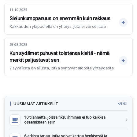
11.10.2025
Sielunkumppanuus on enemmän kuin rakkaus
Rakkauden yläpuolella on yhteys, jota ei voi selittää
29.08.2025
Kun sydämet puhuvat toistensa kieltä - nämä
merkit paljastavat sen
7 syvällistä oivallusta, jotka syntyvät aidosta yhteydestä.
UUSIMMAT ARTIKKELIT
KAIKKI
10 tilannetta, joissa fiksu ihminen ei tuo kaikkea
osaamistaan esiin
6 arkista tapaa, jotka voivat kertoa henkisestä ja