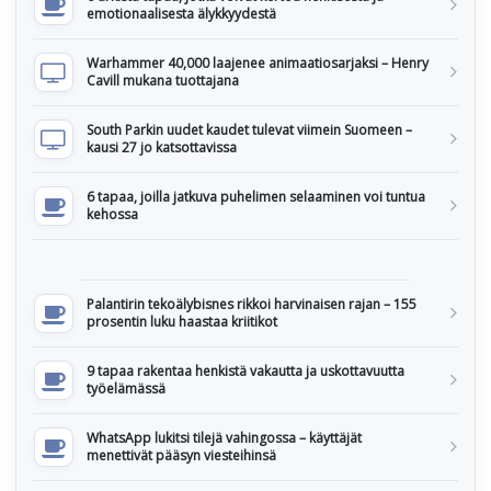
emotionaalisesta älykkyydestä
Warhammer 40,000 laajenee animaatiosarjaksi – Henry
Cavill mukana tuottajana
South Parkin uudet kaudet tulevat viimein Suomeen –
kausi 27 jo katsottavissa
6 tapaa, joilla jatkuva puhelimen selaaminen voi tuntua
kehossa
Palantirin tekoälybisnes rikkoi harvinaisen rajan – 155
prosentin luku haastaa kriitikot
9 tapaa rakentaa henkistä vakautta ja uskottavuutta
työelämässä
WhatsApp lukitsi tilejä vahingossa – käyttäjät
menettivät pääsyn viesteihinsä