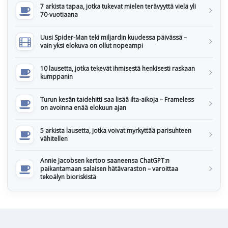
7 arkista tapaa, jotka tukevat mielen terävyyttä vielä yli
70-vuotiaana
Uusi Spider-Man teki miljardin kuudessa päivässä –
vain yksi elokuva on ollut nopeampi
10 lausetta, jotka tekevät ihmisestä henkisesti raskaan
kumppanin
Turun kesän taidehitti saa lisää ilta-aikoja – Frameless
on avoinna enää elokuun ajan
5 arkista lausetta, jotka voivat myrkyttää parisuhteen
vähitellen
Annie Jacobsen kertoo saaneensa ChatGPT:n
paikantamaan salaisen hätävaraston – varoittaa
tekoälyn bioriskistä