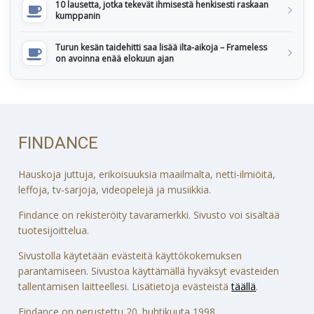
10 lausetta, jotka tekevät ihmisestä henkisesti raskaan
kumppanin
Turun kesän taidehitti saa lisää ilta-aikoja – Frameless
on avoinna enää elokuun ajan
FINDANCE
Hauskoja juttuja, erikoisuuksia maailmalta, netti-ilmiöitä,
leffoja, tv-sarjoja, videopelejä ja musiikkia.
Findance on rekisteröity tavaramerkki. Sivusto voi sisältää
tuotesijoittelua.
Sivustolla käytetään evästeitä käyttökokemuksen
parantamiseen. Sivustoa käyttämällä hyväksyt evästeiden
tallentamisen laitteellesi. Lisätietoja evästeistä
täällä
.
Findance on perustettu 20. huhtikuuta 1998.