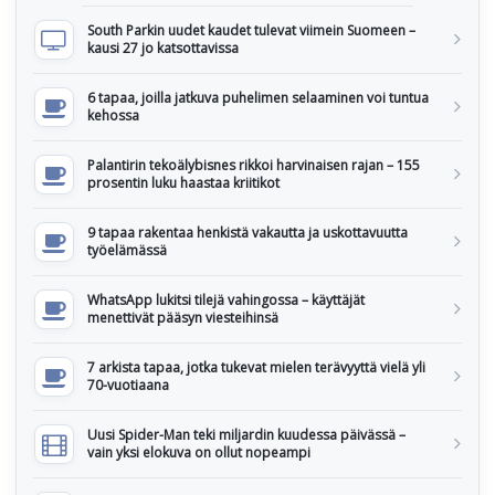
South Parkin uudet kaudet tulevat viimein Suomeen –
kausi 27 jo katsottavissa
6 tapaa, joilla jatkuva puhelimen selaaminen voi tuntua
kehossa
Palantirin tekoälybisnes rikkoi harvinaisen rajan – 155
prosentin luku haastaa kriitikot
9 tapaa rakentaa henkistä vakautta ja uskottavuutta
työelämässä
WhatsApp lukitsi tilejä vahingossa – käyttäjät
menettivät pääsyn viesteihinsä
7 arkista tapaa, jotka tukevat mielen terävyyttä vielä yli
70-vuotiaana
Uusi Spider-Man teki miljardin kuudessa päivässä –
vain yksi elokuva on ollut nopeampi