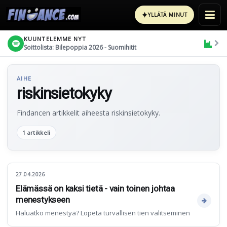
✦
YLLÄTÄ MINUT
KUUNTELEMME NYT
Soittolista: Bilepoppia 2026 - Suomihitit
AIHE
riskinsietokyky
Findancen artikkelit aiheesta riskinsietokyky.
1 artikkeli
27.04.2026
Elämässä on kaksi tietä - vain toinen johtaa
menestykseen
Haluatko menestyä? Lopeta turvallisen tien valitseminen