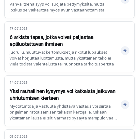
Vahva itsenäisyys voi suojata pettymyksiltä, mutta
joskus se vaikeuttaa myös avun vastaanottamista
17.07.2026
6 arkista tapaa, jotka voivat paljastaa
epäluotettavan ihmisen
Juoruilu, muuttuvat kertomukset ja rikotut lupaukset
voivat horjuttaa luottamusta, mutta yksittäinen teko ei
vielä todista valehtelusta tai huonoista tarkoitusperistä
14.07.2026
Yksi rauhallinen kysymys voi katkaista jatkuvan
uhriutumisen kierteen
Myötätuntoa ja vastuuta yhdistävä vastaus voi siirtää
ongelman ratkaisemisen takaisin kertojalle. Mikään
yksittäinen lause ei silti varmasti pysäytä manipuloivaa
käytöstä.
09.07.2026