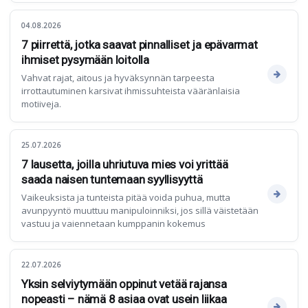
04.08.2026
7 piirrettä, jotka saavat pinnalliset ja epävarmat
ihmiset pysymään loitolla
Vahvat rajat, aitous ja hyväksynnän tarpeesta
irrottautuminen karsivat ihmissuhteista vääränlaisia
motiiveja.
25.07.2026
7 lausetta, joilla uhriutuva mies voi yrittää
saada naisen tuntemaan syyllisyyttä
Vaikeuksista ja tunteista pitää voida puhua, mutta
avunpyyntö muuttuu manipuloinniksi, jos sillä väistetään
vastuu ja vaiennetaan kumppanin kokemus
22.07.2026
Yksin selviytymään oppinut vetää rajansa
nopeasti – nämä 8 asiaa ovat usein liikaa