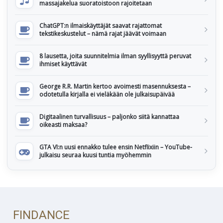
massajakelua suoratoistoon rajoitetaan
ChatGPT:n ilmaiskäyttäjät saavat rajattomat
tekstikeskustelut – nämä rajat jäävät voimaan
8 lausetta, joita suunnitelmia ilman syyllisyyttä peruvat
ihmiset käyttävät
George R.R. Martin kertoo avoimesti masennuksesta –
odotetulla kirjalla ei vieläkään ole julkaisupäivää
Digitaalinen turvallisuus – paljonko siitä kannattaa
oikeasti maksaa?
GTA VI:n uusi ennakko tulee ensin Netflixiin – YouTube-
julkaisu seuraa kuusi tuntia myöhemmin
FINDANCE