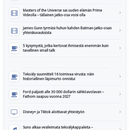
Masters of the Universe sai uuden elämän Prime
Videolla – tällainen jatko-osa voisi olla
James Gunn tyrmäsi huhun kahden Batman-jatko-osan
yhteiskuvauksista
5 kysymystä, jotka kertovat ihmisestä enemmän kuin
tavallinen small talk
Tekoäly suunnitteli 16 toimivaa virusta: näin
historiallinen läpimurto onnistui
Ford paljasti alle 30 000 dollarin sähköavolavan –
Fathom saapuu vuonna 2027
Disney+ ja Tiktok aloittavat yhteistyön
Suno alkaa vesileimata tekoälykappaleita –