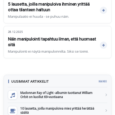
5 lausetta, joilla manipuloiva ihminen yrittää
ottaa tilanteen haltuun
Manipulaatio ei huuda - se puhuu näin.
28.12.2025
Näin manipulointi tapahtuu ilman, että huomaat
sitä
Manipulointi ei näytä manipuloinnilta. Siksi se toimii.
UUSIMMAT ARTIKKELIT
KAIKKI
Madonnan Ray of Light -albumin tuottanut William
Orbit on kuollut 69-vuotiaana
10 lausetta, joilla manipuloiva mies yrittää herättää
sääliä