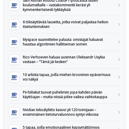
Sam Altman ehdotti ChatGPT-podcastia lasten
koulumatkalle – vastakommentti keräsi yli
kymmenkertaisesti tykkäyksiä
6 töksäyttävää lausetta, jotka voivat paljastaa heikon
itsetuntemuksen
Myspace suunnittelee paluuta: omistajat haluavat
haastaa algoritmien hallitseman somen
Rico Verhoeven haluaa uusinnan Oleksandr Usykia
vastaan – "Tämä jäi kesken"
10 arkista tapaa, joilla miehen krooninen epävarmuus
voi näkyä
Pii-hiiliakut tuovat puhelimiin jopa kahden päivän
käyttöajan – mutta niissä piilee vaikea vaihtokauppa
Nvidian tekoälyliitto kasvoi yli 120 toimijaan –
ensimmäinen tietoturvaluonnos syntyi viikossa
5 tapaa, joilla emotionaalinen kypsymättömyys