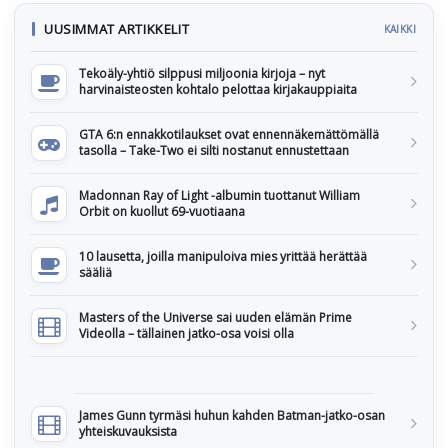
UUSIMMAT ARTIKKELIT
KAIKKI
Tekoäly-yhtiö silppusi miljoonia kirjoja – nyt
harvinaisteosten kohtalo pelottaa kirjakauppiaita
GTA 6:n ennakkotilaukset ovat ennennäkemättömällä
tasolla – Take-Two ei silti nostanut ennustettaan
Madonnan Ray of Light -albumin tuottanut William
Orbit on kuollut 69-vuotiaana
10 lausetta, joilla manipuloiva mies yrittää herättää
sääliä
Masters of the Universe sai uuden elämän Prime
Videolla – tällainen jatko-osa voisi olla
James Gunn tyrmäsi huhun kahden Batman-jatko-osan
yhteiskuvauksista