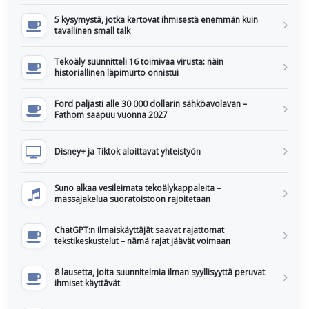
5 kysymystä, jotka kertovat ihmisestä enemmän kuin
tavallinen small talk
Tekoäly suunnitteli 16 toimivaa virusta: näin
historiallinen läpimurto onnistui
Ford paljasti alle 30 000 dollarin sähköavolavan –
Fathom saapuu vuonna 2027
Disney+ ja Tiktok aloittavat yhteistyön
Suno alkaa vesileimata tekoälykappaleita –
massajakelua suoratoistoon rajoitetaan
ChatGPT:n ilmaiskäyttäjät saavat rajattomat
tekstikeskustelut – nämä rajat jäävät voimaan
8 lausetta, joita suunnitelmia ilman syyllisyyttä peruvat
ihmiset käyttävät