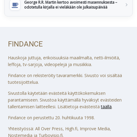
George R.R. Martin kertoo avoimesti masennuksesta –
odotetulla kirjalla ei vieläkään ole julkaisupäivää
FINDANCE
Hauskoja juttuja, erikoisuuksia maailmalta, netti-ilmiöitä,
leffoja, tv-sarjoja, videopelejä ja musiikkia.
Findance on rekisteröity tavaramerkki. Sivusto voi sisältää
tuotesijoittelua.
Sivustolla käytetään evästeitä käyttökokemuksen
parantamiseen. Sivustoa käyttämällä hyväksyt evästeiden
tallentamisen laitteellesi. Lisätietoja evästeistä
täällä
.
Findance on perustettu 20. huhtikuuta 1998.
Yhteistyössä: All Over Press, High.fi, Improve Media,
Nostemedia ja Turbovisio.fi.