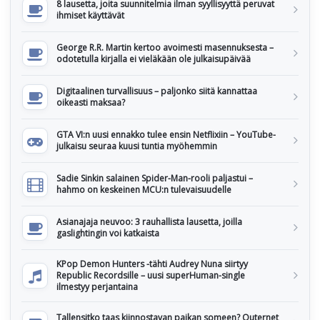
8 lausetta, joita suunnitelmia ilman syyllisyyttä peruvat
ihmiset käyttävät
George R.R. Martin kertoo avoimesti masennuksesta –
odotetulla kirjalla ei vieläkään ole julkaisupäivää
Digitaalinen turvallisuus – paljonko siitä kannattaa
oikeasti maksaa?
GTA VI:n uusi ennakko tulee ensin Netflixiin – YouTube-
julkaisu seuraa kuusi tuntia myöhemmin
Sadie Sinkin salainen Spider-Man-rooli paljastui –
hahmo on keskeinen MCU:n tulevaisuudelle
Asianajaja neuvoo: 3 rauhallista lausetta, joilla
gaslightingin voi katkaista
KPop Demon Hunters -tähti Audrey Nuna siirtyy
Republic Recordsille – uusi superHuman-single
ilmestyy perjantaina
Tallensitko taas kiinnostavan paikan someen? Outernet