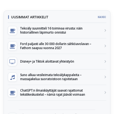
UUSIMMAT ARTIKKELIT
KAIKKI
Tekoäly suunnitteli 16 toimivaa virusta: näin
historiallinen läpimurto onnistui
Ford paljasti alle 30 000 dollarin sähköavolavan –
Fathom saapuu vuonna 2027
Disney+ ja Tiktok aloittavat yhteistyön
Suno alkaa vesileimata tekoälykappaleita –
massajakelua suoratoistoon rajoitetaan
ChatGPT:n ilmaiskäyttäjät saavat rajattomat
tekstikeskustelut – nämä rajat jäävät voimaan