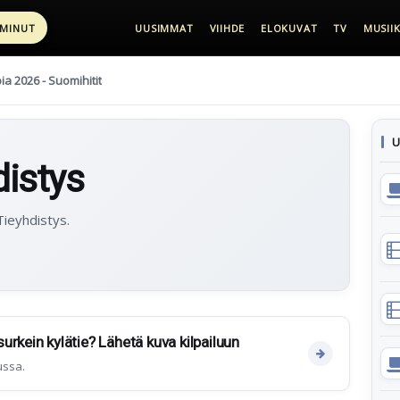
 MINUT
UUSIMMAT
VIIHDE
ELOKUVAT
TV
MUSIIK
pia 2026 - Suomihitit
U
istys
Tieyhdistys.
rkein kylätie? Lähetä kuva kilpailuun
ussa.