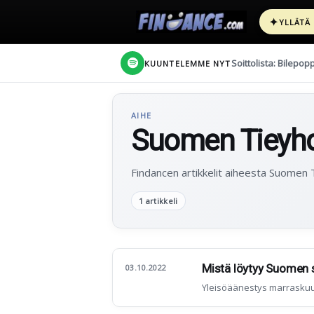
✦
YLLÄTÄ
Soittolista: Bilepop
KUUNTELEMME NYT
AIHE
Suomen Tieyhd
Findancen artikkelit aiheesta Suomen 
1 artikkeli
Mistä löytyy Suomen su
03.10.2022
Yleisöäänestys marrasku