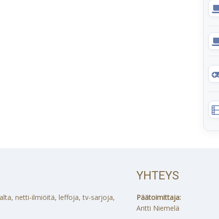
YHTEYS
a, netti-ilmiöitä, leffoja, tv-sarjoja,
Päätoimittaja:
Antti Niemelä