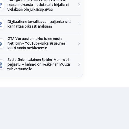
George R.R. Martin kertoo avoimesti
masennuksesta – odotetulla kirjalla ei
vieläkään ole julkaisupäivää
Digitaalinen turvallisuus – paljonko siitä
kannattaa oikeasti maksaa?
GTA VI:n uusi ennakko tulee ensin
Netflixiin – YouTube-julkaisu seuraa
kuusi tuntia myöhemmin
Sadie Sinkin salainen Spider-Man-rooli
paljastui – hahmo on keskeinen MCU:n
tulevaisuudelle