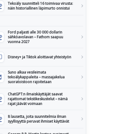
Tekoäly suunnitteli 16 toimivaa virusta:
näin historiallinen läpimurto onnistui
Ford paljasti alle 30 000 dollarin
sähköavolavan – Fathom saapuu
vuonna 2027
Disney+ ja Tiktok aloittavat yhteistyön
Suno alkaa vesileimata
tekoälykappaleita – massajakelua
suoratoistoon rajoitetaan
ChatGPT:n ilmaiskäyttäjät saavat
rajattomat tekstikeskustelut – nämä
rajat jäävät voimaan
8 lausetta, joita suunnitelmia ilman
syyllisyyttä peruvat ihmiset käyttävät