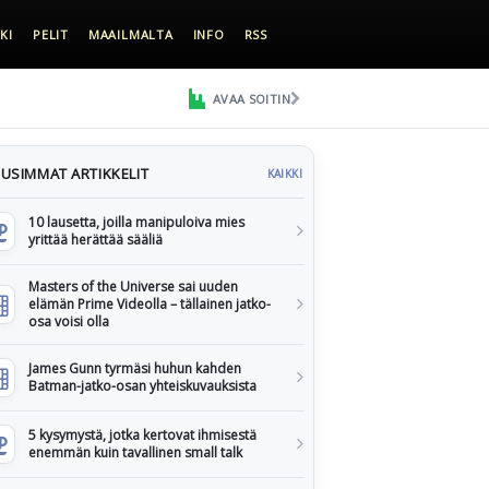
KI
PELIT
MAAILMALTA
INFO
RSS
AVAA SOITIN
USIMMAT ARTIKKELIT
KAIKKI
10 lausetta, joilla manipuloiva mies
yrittää herättää sääliä
Masters of the Universe sai uuden
elämän Prime Videolla – tällainen jatko-
osa voisi olla
James Gunn tyrmäsi huhun kahden
Batman-jatko-osan yhteiskuvauksista
5 kysymystä, jotka kertovat ihmisestä
enemmän kuin tavallinen small talk