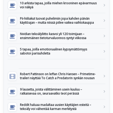
10 arkista tapaa, joilla miehen krooninen epävarmuus
voi näkyä
Pii-hiiliakut tuovat puhelimiin jopa kahden päivän
käyttöajan – mutta niissä piilee vaikea vaihtokauppa
Nvidian tekoälyliitto kasvoi yli 120 toimijaan –
ensimmäinen tietoturvaluonnos syntyi viikossa
5 tapaa, joilla emotionaalinen kypsymättömyys
sabotoi parisuhdetta
Robert Pattinson on leffan Chris Hansen – Primetime-
traileri näyttää To Catch a Predatorin synkän nousun
9 lausetta, joista välittäminen usein kuuluu –
ratkaisevaa on, seuraavatko teot perässä
Reddit haluaa madaltaa uusien käyttäjien esteitä –
tekoäly voi vähentää karman merkitystä