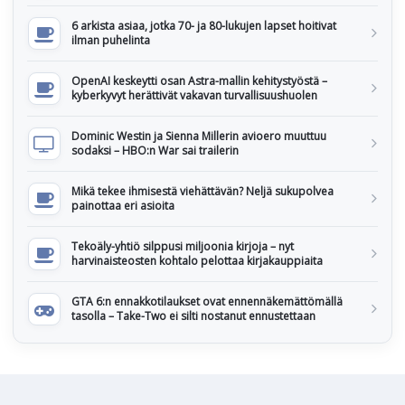
6 arkista asiaa, jotka 70- ja 80-lukujen lapset hoitivat
ilman puhelinta
OpenAI keskeytti osan Astra-mallin kehitystyöstä –
kyberkyvyt herättivät vakavan turvallisuushuolen
Dominic Westin ja Sienna Millerin avioero muuttuu
sodaksi – HBO:n War sai trailerin
Mikä tekee ihmisestä viehättävän? Neljä sukupolvea
painottaa eri asioita
Tekoäly-yhtiö silppusi miljoonia kirjoja – nyt
harvinaisteosten kohtalo pelottaa kirjakauppiaita
GTA 6:n ennakkotilaukset ovat ennennäkemättömällä
tasolla – Take-Two ei silti nostanut ennustettaan