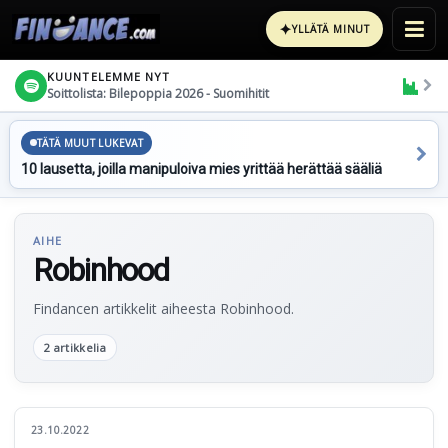
✦
YLLÄTÄ MINUT
KUUNTELEMME NYT
Soittolista: Bilepoppia 2026 - Suomihitit
TÄTÄ MUUT LUKEVAT
10 lausetta, joilla manipuloiva mies yrittää herättää sääliä
AIHE
Robinhood
Findancen artikkelit aiheesta Robinhood.
2 artikkelia
23.10.2022