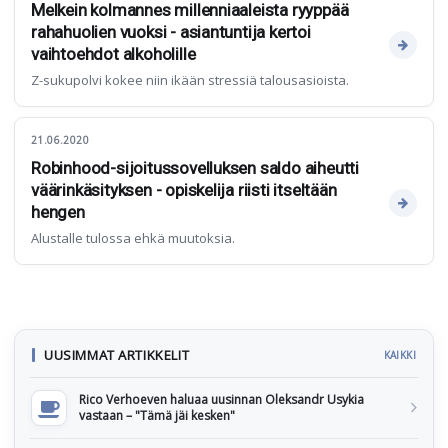
Melkein kolmannes millenniaaleista ryyppää
rahahuolien vuoksi - asiantuntija kertoi
vaihtoehdot alkoholille
Z-sukupolvi kokee niin ikään stressiä talousasioista.
21.06.2020
Robinhood-sijoitussovelluksen saldo aiheutti
väärinkäsityksen - opiskelija riisti itseltään
hengen
Alustalle tulossa ehkä muutoksia.
UUSIMMAT ARTIKKELIT
KAIKKI
Rico Verhoeven haluaa uusinnan Oleksandr Usykia
vastaan – "Tämä jäi kesken"