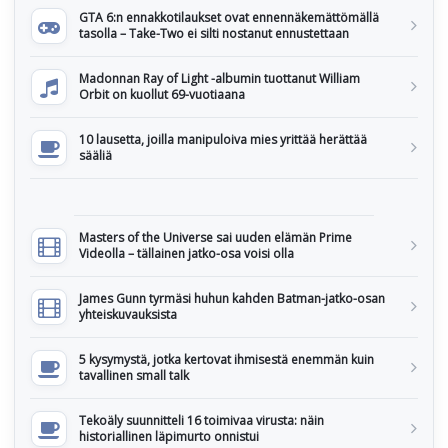
GTA 6:n ennakkotilaukset ovat ennennäkemättömällä
tasolla – Take-Two ei silti nostanut ennustettaan
Madonnan Ray of Light -albumin tuottanut William
Orbit on kuollut 69-vuotiaana
10 lausetta, joilla manipuloiva mies yrittää herättää
sääliä
Masters of the Universe sai uuden elämän Prime
Videolla – tällainen jatko-osa voisi olla
James Gunn tyrmäsi huhun kahden Batman-jatko-osan
yhteiskuvauksista
5 kysymystä, jotka kertovat ihmisestä enemmän kuin
tavallinen small talk
Tekoäly suunnitteli 16 toimivaa virusta: näin
historiallinen läpimurto onnistui