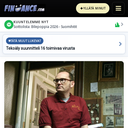
✦
YLLÄTÄ MINUT
KUUNTELEMME NYT
Soittolista: Bilepoppia 2026 - Suomihitit
TÄTÄ MUUT LUKEVAT
Tekoäly suunnitteli 16 toimivaa virusta