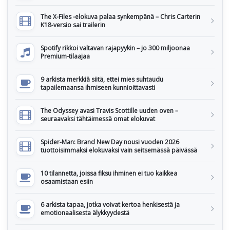
The X-Files -elokuva palaa synkempänä – Chris Carterin
K18-versio sai trailerin
Spotify rikkoi valtavan rajapyykin – jo 300 miljoonaa
Premium-tilaajaa
9 arkista merkkiä siitä, ettei mies suhtaudu
tapailemaansa ihmiseen kunnioittavasti
The Odyssey avasi Travis Scottille uuden oven –
seuraavaksi tähtäimessä omat elokuvat
Spider-Man: Brand New Day nousi vuoden 2026
tuottoisimmaksi elokuvaksi vain seitsemässä päivässä
10 tilannetta, joissa fiksu ihminen ei tuo kaikkea
osaamistaan esiin
6 arkista tapaa, jotka voivat kertoa henkisestä ja
emotionaalisesta älykkyydestä