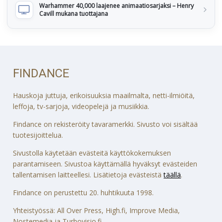
Warhammer 40,000 laajenee animaatiosarjaksi – Henry
Cavill mukana tuottajana
FINDANCE
Hauskoja juttuja, erikoisuuksia maailmalta, netti-ilmiöitä,
leffoja, tv-sarjoja, videopelejä ja musiikkia.
Findance on rekisteröity tavaramerkki. Sivusto voi sisältää
tuotesijoittelua.
Sivustolla käytetään evästeitä käyttökokemuksen
parantamiseen. Sivustoa käyttämällä hyväksyt evästeiden
tallentamisen laitteellesi. Lisätietoja evästeistä
täällä
.
Findance on perustettu 20. huhtikuuta 1998.
Yhteistyössä: All Over Press, High.fi, Improve Media,
Nostemedia ja Turbovisio.fi.