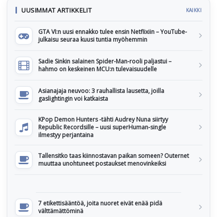
UUSIMMAT ARTIKKELIT
KAIKKI
GTA VI:n uusi ennakko tulee ensin Netflixiin – YouTube-
julkaisu seuraa kuusi tuntia myöhemmin
Sadie Sinkin salainen Spider-Man-rooli paljastui –
hahmo on keskeinen MCU:n tulevaisuudelle
Asianajaja neuvoo: 3 rauhallista lausetta, joilla
gaslightingin voi katkaista
KPop Demon Hunters -tähti Audrey Nuna siirtyy
Republic Recordsille – uusi superHuman-single
ilmestyy perjantaina
Tallensitko taas kiinnostavan paikan someen? Outernet
muuttaa unohtuneet postaukset menovinkeiksi
7 etikettisääntöä, joita nuoret eivät enää pidä
välttämättöminä