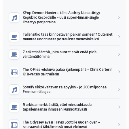
KPop Demon Hunters -tähti Audrey Nuna siirtyy
Republic Recordsille – uusi superHuman-single
ilmestyy perjantaina
Tallensitko taas kiinnostavan paikan someen? Outernet
muuttaa unohtuneet postaukset menovinkeiksi
7 etikettisääntöä, joita nuoret eivät enää pidä
välttämättöminä
The X-Files -elokuva palaa synkempänä – Chris Carterin
K18-versio sai trailerin
Spotify rikkoi valtavan rajapyykin – jo 300 miljoonaa
Premium-tilaajaa
9 arkista merkkiä siitä, ettei mies suhtaudu
tapailemaansa ihmiseen kunnioittavasti
The Odyssey avasi Travis Scottille uuden oven –
seuraavaksi tähtäimessä omat elokuvat