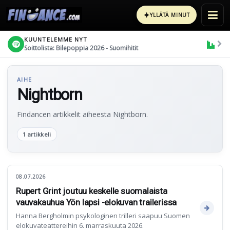
✦
YLLÄTÄ MINUT
KUUNTELEMME NYT
Soittolista: Bilepoppia 2026 - Suomihitit
AIHE
Nightborn
Findancen artikkelit aiheesta Nightborn.
1 artikkeli
08.07.2026
Rupert Grint joutuu keskelle suomalaista
vauvakauhua Yön lapsi -elokuvan trailerissa
Hanna Bergholmin psykologinen trilleri saapuu Suomen
elokuvateattereihin 6. marraskuuta 2026.