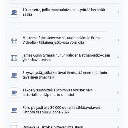
10 lausetta, joilla manipuloiva mies yrittää herättää
sääliä
Masters of the Universe sai uuden elämän Prime
Videolla – tällainen jatko-osa voisi olla
James Gunn tyrmäsi huhun kahden Batman-jatko-osan
yhteiskuvauksista
5 kysymystä, jotka kertovat ihmisestä enemmän kuin
tavallinen small talk
Tekoäly suunnitteli 16 toimivaa virusta: näin
historiallinen läpimurto onnistui
Ford paljasti alle 30 000 dollarin sähköavolavan –
Fathom saapuu vuonna 2027
Disney+ ja Tiktok aloittavat yhteistyön