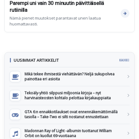
Parempi uni vain 30 minuutin päivittäisellä
rutiinilla
Nämä pienet muutokset parantavat unen laatua
huomattavasti.
UUSIMMAT ARTIKKELIT
KAIKKI
Mikä tekee ihmisestä viehättävän? Neljä sukupolvea
painottaa eri asioita
Tekoäly-yhtiö silppusi miljoonia kirjoja – nyt
harvinaisteosten kohtalo pelottaa kirjakauppiaita
GTA 6:n ennakkotilaukset ovat ennennäkemättömällä
tasolla – Take-Two ei silti nostanut ennustettaan
Madonnan Ray of Light -albumin tuottanut William
Orbit on kuollut 69-vuotiaana