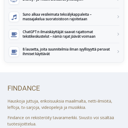
Suno alkaa vesileimata tekoälykappaleita –
massajakelua suoratoistoon rajoitetaan
ChatGPT:n ilmaiskäyttäjät saavat rajattomat
tekstikeskustelut – nämä rajat jäävät voimaan
8 lausetta, joita suunnitelmia ilman syyllisyyttä peruvat
ihmiset käyttävät
FINDANCE
Hauskoja juttuja, erikoisuuksia maailmalta, netti-ilmiöitä,
leffoja, tv-sarjoja, videopelejä ja musiikkia.
Findance on rekisteröity tavaramerkki. Sivusto voi sisältää
tuotesijoittelua.