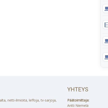
YHTEYS
a, netti-ilmiöitä, leffoja, tv-sarjoja,
Päätoimittaja:
Antti Niemelä