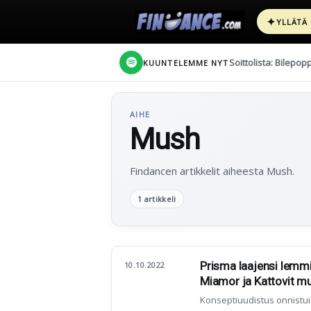
✦
YLLÄTÄ
Soittolista: Bilepop
KUUNTELEMME NYT
AIHE
Mush
Findancen artikkelit aiheesta Mush.
1 artikkeli
Prisma laajensi lemmik
10.10.2022
Miamor ja Kattovit m
Konseptiuudistus onnistui