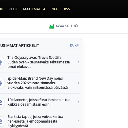
KI
PELIT
MAAILMALTA
INFO
RSS
AVAA SOITIN
USIMMAT ARTIKKELIT
KAIKKI
The Odyssey avasi Travis Scottille
uuden oven – seuraavaksi tähtäimessä
omat elokuvat
Spider-Man: Brand New Day nousi
vuoden 2026 tuottoisimmaksi
elokuvaksi vain seitsemässä päivässä
10 tilannetta, joissa fiksu ihminen ei tuo
kaikkea osaamistaan esiin
6 arkista tapaa, jotka voivat kertoa
henkisestä ja emotionaalisesta
älykkyydestä