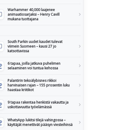
Warhammer 40,000 laajenee
animaatiosarjaksi – Henry Cavill
mukana tuottajana
South Parkin uudet kaudet tulevat
viimein Suomeen – kausi 27 jo
katsottavissa
6 tapaa, joilla jatkuva puhelimen
selaaminen voi tuntua kehossa
Palantirin tekoälybisnes rikkoi
harvinaisen rajan – 155 prosentin luku
haastaa kriitikot
9 tapaa rakentaa henkistä vakautta ja
uskottavuutta työelämässä
WhatsApp lukitsi tilejä vahingossa –
käyttäjät menettivät pääsyn viesteihinsä