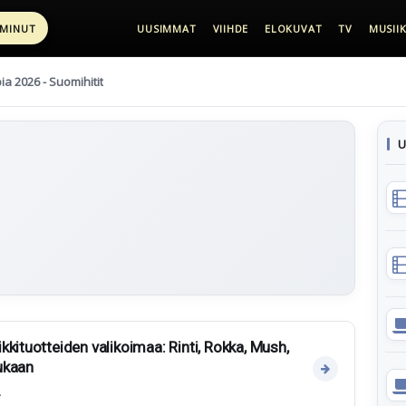
 MINUT
UUSIMMAT
VIIHDE
ELOKUVAT
TV
MUSIIK
pia 2026 - Suomihitit
U
kituotteiden valikoimaa: Rinti, Rokka, Mush,
ukaan
.