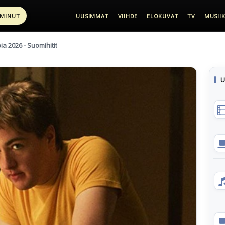
 MINUT
UUSIMMAT
VIIHDE
ELOKUVAT
TV
MUSIIK
pia 2026 - Suomihitit
U