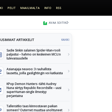
KI
PELIT
MAAILMALTA
INFO
RSS
AVAA SOITIN
USIMMAT ARTIKKELIT
KAIKKI
Sadie Sinkin salainen Spider-Man-rooli
paljastui – hahmo on keskeinen MCU:n
tulevaisuudelle
Asianajaja neuvoo: 3 rauhallista
lausetta, joilla gaslightingin voi katkaista
KPop Demon Hunters -tähti Audrey
Nuna siirtyy Republic Recordsille – uusi
superHuman-single ilmestyy
perjantaina
Tallensitko taas kiinnostavan paikan
someen? Outernet muuttaa unohtuneet