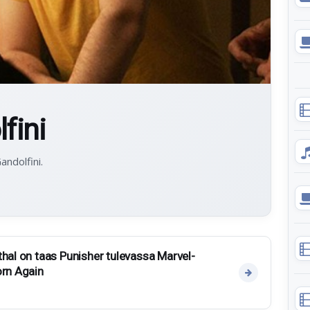
fini
andolfini.
thal on taas Punisher tulevassa Marvel-
orn Again