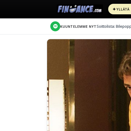
✦
YLLÄTÄ
Soittolista: Bilepop
KUUNTELEMME NYT