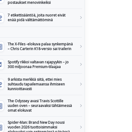
postaukset menovinkeiksi
7 etikettisääntöä, joita nuoret eivät
enää pidä välttämättöminä
The X-Files -elokuva palaa synkempänä
– Chris Carterin K18-versio sai trailerin
Spotify rikkoi valtavan rajapyykin – jo
300 miljoonaa Premium-tilaajaa
9 arkista merkkiä siitä, ettei mies
suhtaudu tapailemaansa ihmiseen
kunnioittavasti
The Odyssey avasi Travis Scottille
uuden oven – seuraavaksi tähtäimessä
omat elokuvat
Spider-Man: Brand New Day nousi
vuoden 2026 tuottoisimmaksi
elokuvaksi vain seitsemässä päivässä