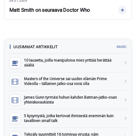
04.01.2009
Matt Smith on seuraava Doctor Who
UUSIMMAT ARTIKKELIT
KAIKKI
10 lausetta, joilla manipuloiva mies yrittää herättää
sääliä
Masters of the Universe sai uuden elämän Prime
Videolla – tällainen jatko-osa voisi olla
James Gunn tyrmäsi huhun kahden Batman-jatko-osan
yhteiskuvauksista
5 kysymystä, jotka kertovat ihmisestä enemmän kuin
tavallinen small talk
Tekoäly suunnitteli 16 toimivaa virusta: näin