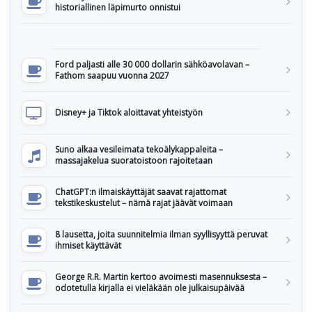
historiallinen läpimurto onnistui
Ford paljasti alle 30 000 dollarin sähköavolavan –
Fathom saapuu vuonna 2027
Disney+ ja Tiktok aloittavat yhteistyön
Suno alkaa vesileimata tekoälykappaleita –
massajakelua suoratoistoon rajoitetaan
ChatGPT:n ilmaiskäyttäjät saavat rajattomat
tekstikeskustelut – nämä rajat jäävät voimaan
8 lausetta, joita suunnitelmia ilman syyllisyyttä peruvat
ihmiset käyttävät
George R.R. Martin kertoo avoimesti masennuksesta –
odotetulla kirjalla ei vieläkään ole julkaisupäivää