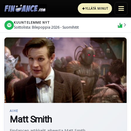
✦
YLLÄTÄ MINUT
KUUNTELEMME NYT
Soittolista: Bilepoppia 2026 - Suomihitit
AIHE
Matt Smith
Findancen artikkelit aiheesta Matt Smith.