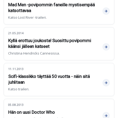
Mad Men -povipommin faneille mystisempää
katsottavaa
Katso Lost River -traileri.
21.05.2014
Kyllä erottuu joukosta! Suosittu povipommi
käänsi jälleen katseet
Christina Hendricks Cannesissa.
11.11.2013
Scifi-klassikko täyttää 50 vuotta - näin sitä
juhlitaan
Katso traileri.
05.08.2013
Hän on uusi Doctor Who