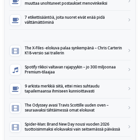
muuttaa unohtuneet postaukset menovinkeiksi
7 etikettisääntöä, joita nuoret eivät enää pidä
välttämättöminä
The X-Files -elokuva palaa synkempänä – Chris Carterin
K18-versio sai trailerin
Spotify rikkoi valtavan rajapyykin – jo 300 miljoonaa
Premium-tilaajaa
9 arkista merkkiä siitä, ettei mies suhtaudu
tapailemaansa ihmiseen kunnioittavasti
The Odyssey avasi Travis Scottille uuden oven –
seuraavaksi tähtäimessä omat elokuvat
Spider-Man: Brand New Day nousi vuoden 2026
tuottoisimmaksi elokuvaksi vain seitsemässä päivässä