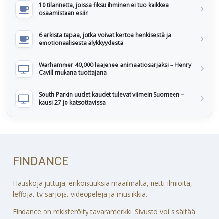
10 tilannetta, joissa fiksu ihminen ei tuo kaikkea
osaamistaan esiin
6 arkista tapaa, jotka voivat kertoa henkisestä ja
emotionaalisesta älykkyydestä
Warhammer 40,000 laajenee animaatiosarjaksi – Henry
Cavill mukana tuottajana
South Parkin uudet kaudet tulevat viimein Suomeen –
kausi 27 jo katsottavissa
FINDANCE
Hauskoja juttuja, erikoisuuksia maailmalta, netti-ilmiöitä,
leffoja, tv-sarjoja, videopelejä ja musiikkia.
Findance on rekisteröity tavaramerkki. Sivusto voi sisältää