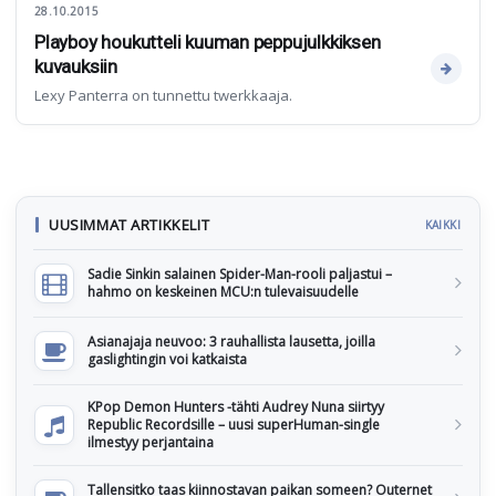
28.10.2015
Playboy houkutteli kuuman peppujulkkiksen
kuvauksiin
Lexy Panterra on tunnettu twerkkaaja.
UUSIMMAT ARTIKKELIT
KAIKKI
Sadie Sinkin salainen Spider-Man-rooli paljastui –
hahmo on keskeinen MCU:n tulevaisuudelle
Asianajaja neuvoo: 3 rauhallista lausetta, joilla
gaslightingin voi katkaista
KPop Demon Hunters -tähti Audrey Nuna siirtyy
Republic Recordsille – uusi superHuman-single
ilmestyy perjantaina
Tallensitko taas kiinnostavan paikan someen? Outernet