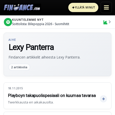
✦
YLLÄTÄ MINUT
KUUNTELEMME NYT
Soittolista: Bilepoppia 2026 - Suomihitit
AIHE
Lexy Panterra
Findancen artikkelit aiheesta Lexy Panterra.
2 artikkelia
18.11.2015
Playboyn takapuolispesiaali on kuumaa tavaraa
Twerkkausta eri aikakausilta.