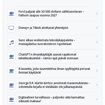
Ford paljasti alle 30 000 dollarin sähköavolavan –
Fathom saapuu vuonna 2027
Disney+ ja Tiktok aloittavat yhteistyön
Suno alkaa vesileimata tekoälykappaleita –
massajakelua suoratoistoon rajoitetaan
ChatGPT:n ilmaiskäyttäjät saavat rajattomat
tekstikeskustelut – nämä rajat jäävät voimaan
8 lausetta, joita suunnitelmia ilman syyllisyyttä peruvat
ihmiset käyttävät
George R.R. Martin kertoo avoimesti masennuksesta –
odotetulla kirjalla ei vieläkään ole julkaisupäivää
Digitaalinen turvallisuus – paljonko siitä kannattaa
oikeasti maksaa?