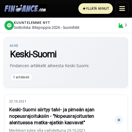
✦
YLLÄTÄ MINUT
KUUNTELEMME NYT
Soittolista: Bilepoppia 2026 - Suomihitit
AIHE
Keski-Suomi
Findancen artikkelit aiheesta Keski-Suomi.
1 artikkeli
23.10.2021
Keski-Suomi siirtyy talvi- ja pimeän ajan
nopeusrajoituksiin - "Nopeusrajoitusten
alentuessa matka-ajatkin kasvavat"
Merkkien tulee olla vaihdettuna 29.10.2021.