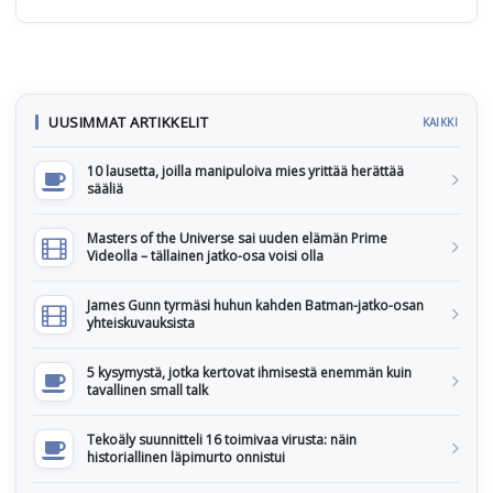
UUSIMMAT ARTIKKELIT
KAIKKI
10 lausetta, joilla manipuloiva mies yrittää herättää
sääliä
Masters of the Universe sai uuden elämän Prime
Videolla – tällainen jatko-osa voisi olla
James Gunn tyrmäsi huhun kahden Batman-jatko-osan
yhteiskuvauksista
5 kysymystä, jotka kertovat ihmisestä enemmän kuin
tavallinen small talk
Tekoäly suunnitteli 16 toimivaa virusta: näin
historiallinen läpimurto onnistui