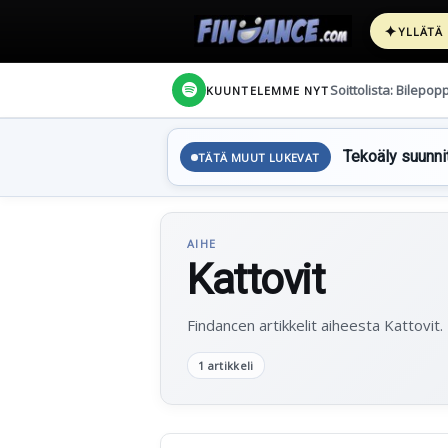
✦
YLLÄTÄ
Soittolista: Bilepop
KUUNTELEMME NYT
Tekoäly suunnit
TÄTÄ MUUT LUKEVAT
AIHE
Kattovit
Findancen artikkelit aiheesta Kattovit.
1 artikkeli