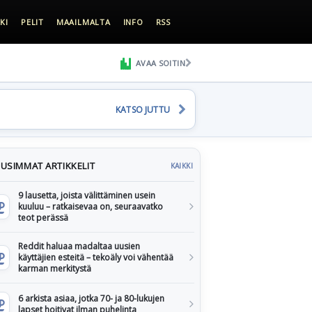
KI
PELIT
MAAILMALTA
INFO
RSS
AVAA SOITIN
KATSO JUTTU
USIMMAT ARTIKKELIT
KAIKKI
9 lausetta, joista välittäminen usein
kuuluu – ratkaisevaa on, seuraavatko
teot perässä
Reddit haluaa madaltaa uusien
käyttäjien esteitä – tekoäly voi vähentää
karman merkitystä
6 arkista asiaa, jotka 70- ja 80-lukujen
lapset hoitivat ilman puhelinta