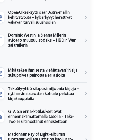
OpenAI keskeytti osan Astra-mallin
kehitystyöstä – kyberkyvyt herättivät
vakavan turvallisuushuolen
Dominic Westin ja Sienna Millerin
avioero muuttuu sodaksi – HBO:n War
sai trailerin
Mikä tekee ihmisestä viehättävän? Neljä
sukupolvea painottaa eri asioita
Tekoäly-yhtiö silppusi miljoonia kirjoja –
nyt harvinaisteosten kohtalo pelottaa
kirjakauppiaita
GTA 6:n ennakkotilaukset ovat
ennennäkemättömällä tasolla – Take-
Two ei silti nostanut ennustettaan
Madonnan Ray of Light -albumin
tuottanut William Orbit on kuollut 69-