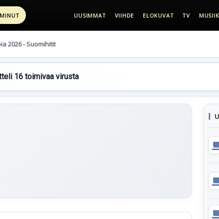
 MINUT
UUSIMMAT
VIIHDE
ELOKUVAT
TV
MUSIIK
pia 2026 - Suomihitit
teli 16 toimivaa virusta
U