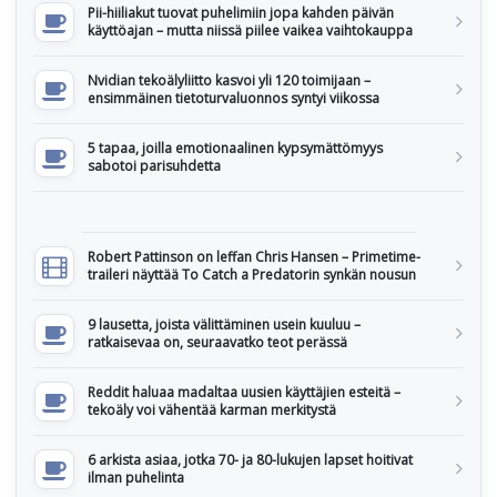
Pii-hiiliakut tuovat puhelimiin jopa kahden päivän
käyttöajan – mutta niissä piilee vaikea vaihtokauppa
Nvidian tekoälyliitto kasvoi yli 120 toimijaan –
ensimmäinen tietoturvaluonnos syntyi viikossa
5 tapaa, joilla emotionaalinen kypsymättömyys
sabotoi parisuhdetta
Robert Pattinson on leffan Chris Hansen – Primetime-
traileri näyttää To Catch a Predatorin synkän nousun
9 lausetta, joista välittäminen usein kuuluu –
ratkaisevaa on, seuraavatko teot perässä
Reddit haluaa madaltaa uusien käyttäjien esteitä –
tekoäly voi vähentää karman merkitystä
6 arkista asiaa, jotka 70- ja 80-lukujen lapset hoitivat
ilman puhelinta