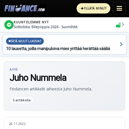
✦
YLLÄTÄ MINUT
KUUNTELEMME NYT
Soittolista: Bilepoppia 2026 - Suomihitit
TÄTÄ MUUT LUKEVAT
10 lausetta, joilla manipuloiva mies yrittää herättää sääliä
AIHE
Juho Nummela
Findancen artikkelit aiheesta Juho Nummela.
5 artikkelia
26.11.2022