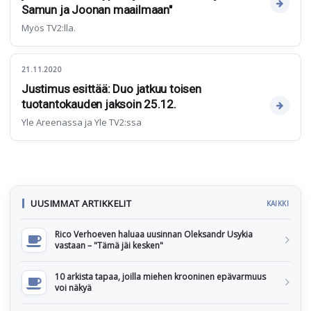
Samun ja Joonan maailmaan"
Myös TV2:lla.
21.11.2020
Justimus esittää: Duo jatkuu toisen
tuotantokauden jaksoin 25.12.
Yle Areenassa ja Yle TV2:ssa
UUSIMMAT ARTIKKELIT
KAIKKI
Rico Verhoeven haluaa uusinnan Oleksandr Usykia
vastaan – "Tämä jäi kesken"
10 arkista tapaa, joilla miehen krooninen epävarmuus
voi näkyä