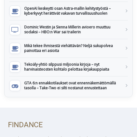
OpenAI keskeytti osan Astra-mallin kehitystyöstä –
kyberkyvyt herättivät vakavan turvallisuushuolen
Dominic Westin ja Sienna Millerin avioero muuttuu
sodaksi – HBO:n War sai trailerin
Mikä tekee ihmisestä viehättävän? Neljä sukupolvea
painottaa eri asioita
Tekoäly-yhtiö silppusi miljoonia kirjoja – nyt
harvinaisteosten kohtalo pelottaa kirjakauppiaita
GTA 6:n ennakkotilaukset ovat ennennäkemättömällä
tasolla – Take-Two ei silti nostanut ennustettaan
FINDANCE