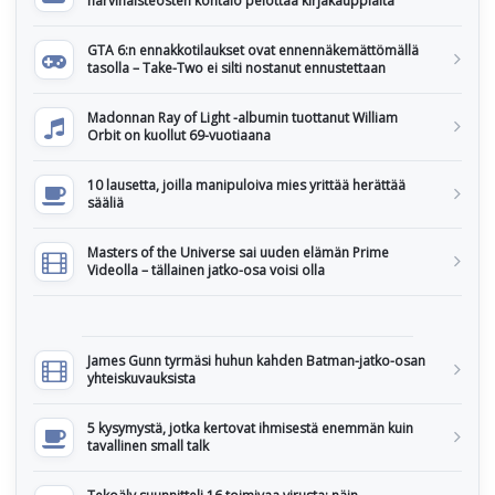
harvinaisteosten kohtalo pelottaa kirjakauppiaita
GTA 6:n ennakkotilaukset ovat ennennäkemättömällä
tasolla – Take-Two ei silti nostanut ennustettaan
Madonnan Ray of Light -albumin tuottanut William
Orbit on kuollut 69-vuotiaana
10 lausetta, joilla manipuloiva mies yrittää herättää
sääliä
Masters of the Universe sai uuden elämän Prime
Videolla – tällainen jatko-osa voisi olla
James Gunn tyrmäsi huhun kahden Batman-jatko-osan
yhteiskuvauksista
5 kysymystä, jotka kertovat ihmisestä enemmän kuin
tavallinen small talk