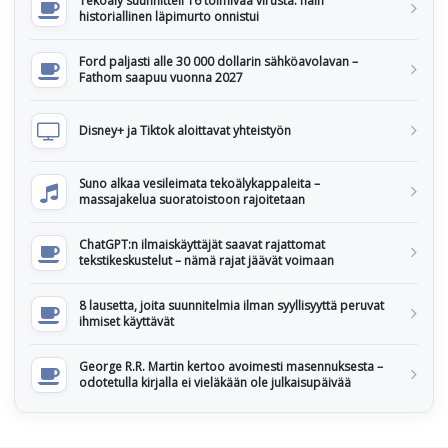
Tekoäly suunnitteli 16 toimivaa virusta: näin
historiallinen läpimurto onnistui
Ford paljasti alle 30 000 dollarin sähköavolavan –
Fathom saapuu vuonna 2027
Disney+ ja Tiktok aloittavat yhteistyön
Suno alkaa vesileimata tekoälykappaleita –
massajakelua suoratoistoon rajoitetaan
ChatGPT:n ilmaiskäyttäjät saavat rajattomat
tekstikeskustelut – nämä rajat jäävät voimaan
8 lausetta, joita suunnitelmia ilman syyllisyyttä peruvat
ihmiset käyttävät
George R.R. Martin kertoo avoimesti masennuksesta –
odotetulla kirjalla ei vieläkään ole julkaisupäivää