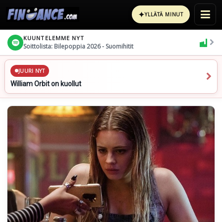
✦
YLLÄTÄ MINUT
KUUNTELEMME NYT
Soittolista: Bilepoppia 2026 - Suomihitit
JUURI NYT
William Orbit on kuollut