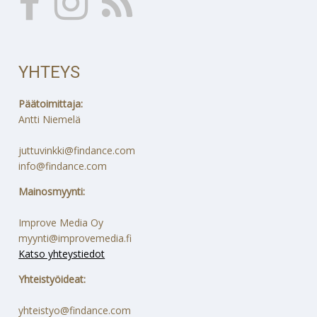
YHTEYS
Päätoimittaja:
Antti Niemelä
juttuvinkki@findance.com
info@findance.com
Mainosmyynti:
Improve Media Oy
myynti@improvemedia.fi
Katso yhteystiedot
Yhteistyöideat:
yhteistyo@findance.com