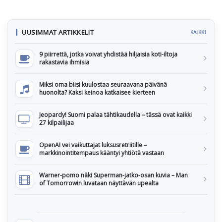
UUSIMMAT ARTIKKELIT
KAIKKI
9 piirrettä, jotka voivat yhdistää hiljaisia koti-iltoja
rakastavia ihmisiä
Miksi oma biisi kuulostaa seuraavana päivänä
huonolta? Kaksi keinoa katkaisee kierteen
Jeopardy! Suomi palaa tähtikaudella – tässä ovat kaikki
27 kilpailijaa
OpenAI vei vaikuttajat luksusretriitille –
markkinointitempaus kääntyi yhtiötä vastaan
Warner-pomo näki Superman-jatko-osan kuvia – Man
of Tomorrowin luvataan näyttävän upealta