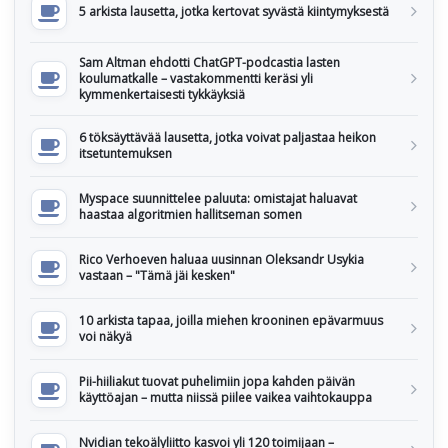
5 arkista lausetta, jotka kertovat syvästä kiintymyksestä
Sam Altman ehdotti ChatGPT-podcastia lasten
koulumatkalle – vastakommentti keräsi yli
kymmenkertaisesti tykkäyksiä
6 töksäyttävää lausetta, jotka voivat paljastaa heikon
itsetuntemuksen
Myspace suunnittelee paluuta: omistajat haluavat
haastaa algoritmien hallitseman somen
Rico Verhoeven haluaa uusinnan Oleksandr Usykia
vastaan – "Tämä jäi kesken"
10 arkista tapaa, joilla miehen krooninen epävarmuus
voi näkyä
Pii-hiiliakut tuovat puhelimiin jopa kahden päivän
käyttöajan – mutta niissä piilee vaikea vaihtokauppa
Nvidian tekoälyliitto kasvoi yli 120 toimijaan –