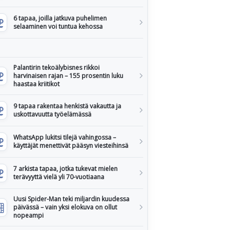
6 tapaa, joilla jatkuva puhelimen
selaaminen voi tuntua kehossa
Palantirin tekoälybisnes rikkoi
harvinaisen rajan – 155 prosentin luku
haastaa kriitikot
9 tapaa rakentaa henkistä vakautta ja
uskottavuutta työelämässä
WhatsApp lukitsi tilejä vahingossa –
käyttäjät menettivät pääsyn viesteihinsä
7 arkista tapaa, jotka tukevat mielen
terävyyttä vielä yli 70-vuotiaana
Uusi Spider-Man teki miljardin kuudessa
päivässä – vain yksi elokuva on ollut
nopeampi