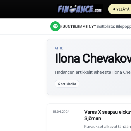
✦
YLLÄTÄ
Soittolista: Bilepop
KUUNTELEMME NYT
AIHE
Ilona Chevako
Findancen artikkelit aiheesta Ilona Ch
6 artikkelia
Vares X saapuu elokuv
15.04.2024
Sjöman
Kuvaukset alkavat tänään