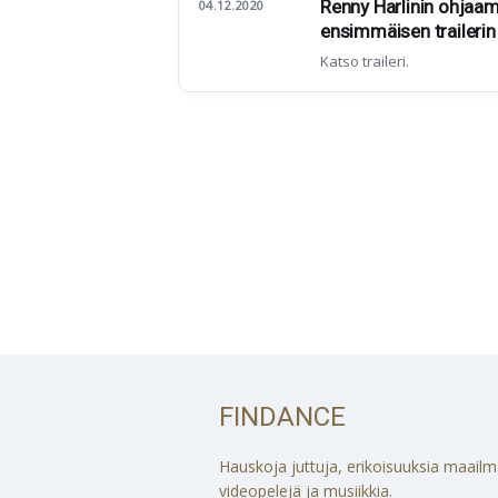
Renny Harlinin ohjaam
04.12.2020
ensimmäisen trailerin
Katso traileri.
FINDANCE
Hauskoja juttuja, erikoisuuksia maailmalt
videopelejä ja musiikkia.