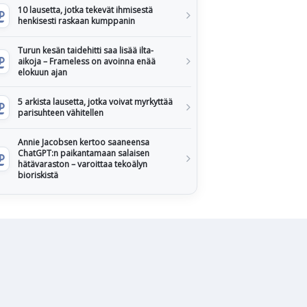
10 lausetta, jotka tekevät ihmisestä
henkisesti raskaan kumppanin
Turun kesän taidehitti saa lisää ilta-
aikoja – Frameless on avoinna enää
elokuun ajan
5 arkista lausetta, jotka voivat myrkyttää
parisuhteen vähitellen
Annie Jacobsen kertoo saaneensa
ChatGPT:n paikantamaan salaisen
hätävaraston – varoittaa tekoälyn
bioriskistä