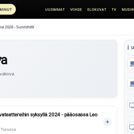
 MINUT
UUSIMMAT
VIIHDE
ELOKUVAT
TV
MUSIIK
pia 2026 - Suomihitit
U
va
evakova.
ateattereihin syksyllä 2024 - pääosassa Leo
 Turussa.