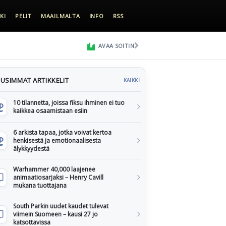
KI
PELIT
MAAILMALTA
INFO
RSS
AVAA SOITIN
USIMMAT ARTIKKELIT
KAIKKI
10 tilannetta, joissa fiksu ihminen ei tuo
kaikkea osaamistaan esiin
6 arkista tapaa, jotka voivat kertoa
henkisestä ja emotionaalisesta
älykkyydestä
Warhammer 40,000 laajenee
animaatiosarjaksi – Henry Cavill
mukana tuottajana
South Parkin uudet kaudet tulevat
viimein Suomeen – kausi 27 jo
katsottavissa