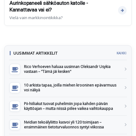
Aurinkopaneeli sähköauton katolle -
Kannattavaa vai ei?
Vielä vain markkinointikikka?
UUSIMMAT ARTIKKELIT
KAIKKI
Rico Verhoeven haluaa uusinnan Oleksandr Usykia
vastaan – "Tämä jäi kesken"
10 arkista tapaa, joilla miehen krooninen epävarmuus
voi näkyä
Pii-hiiliakut tuovat puhelimiin jopa kahden päivän
käyttöajan – mutta niissä piilee vaikea vaihtokauppa
Nvidian tekoälyliitto kasvoi yli 120 toimijaan –
ensimmäinen tietoturvaluonnos syntyi viikossa