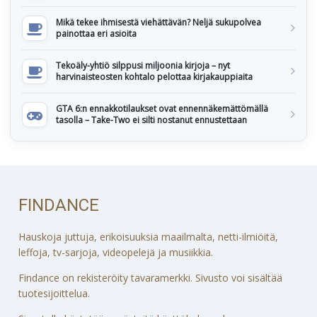
Mikä tekee ihmisestä viehättävän? Neljä sukupolvea
painottaa eri asioita
Tekoäly-yhtiö silppusi miljoonia kirjoja – nyt
harvinaisteosten kohtalo pelottaa kirjakauppiaita
GTA 6:n ennakkotilaukset ovat ennennäkemättömällä
tasolla – Take-Two ei silti nostanut ennustettaan
FINDANCE
Hauskoja juttuja, erikoisuuksia maailmalta, netti-ilmiöitä,
leffoja, tv-sarjoja, videopelejä ja musiikkia.
Findance on rekisteröity tavaramerkki. Sivusto voi sisältää
tuotesijoittelua.