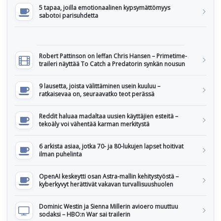
5 tapaa, joilla emotionaalinen kypsymättömyys
sabotoi parisuhdetta
Robert Pattinson on leffan Chris Hansen – Primetime-
traileri näyttää To Catch a Predatorin synkän nousun
9 lausetta, joista välittäminen usein kuuluu –
ratkaisevaa on, seuraavatko teot perässä
Reddit haluaa madaltaa uusien käyttäjien esteitä –
tekoäly voi vähentää karman merkitystä
6 arkista asiaa, jotka 70- ja 80-lukujen lapset hoitivat
ilman puhelinta
OpenAI keskeytti osan Astra-mallin kehitystyöstä –
kyberkyvyt herättivät vakavan turvallisuushuolen
Dominic Westin ja Sienna Millerin avioero muuttuu
sodaksi – HBO:n War sai trailerin