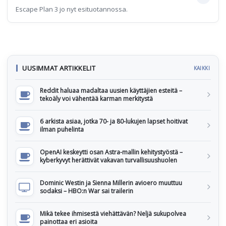
Escape Plan 3 jo nyt esituotannossa.
UUSIMMAT ARTIKKELIT
KAIKKI
Reddit haluaa madaltaa uusien käyttäjien esteitä –
tekoäly voi vähentää karman merkitystä
6 arkista asiaa, jotka 70- ja 80-lukujen lapset hoitivat
ilman puhelinta
OpenAI keskeytti osan Astra-mallin kehitystyöstä –
kyberkyvyt herättivät vakavan turvallisuushuolen
Dominic Westin ja Sienna Millerin avioero muuttuu
sodaksi – HBO:n War sai trailerin
Mikä tekee ihmisestä viehättävän? Neljä sukupolvea
painottaa eri asioita