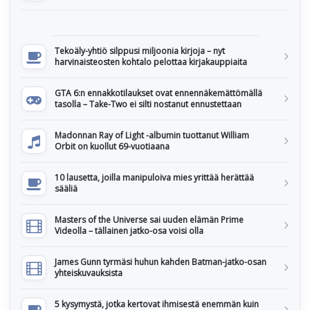
Tekoäly-yhtiö silppusi miljoonia kirjoja – nyt
harvinaisteosten kohtalo pelottaa kirjakauppiaita
GTA 6:n ennakkotilaukset ovat ennennäkemättömällä
tasolla – Take-Two ei silti nostanut ennustettaan
Madonnan Ray of Light -albumin tuottanut William
Orbit on kuollut 69-vuotiaana
10 lausetta, joilla manipuloiva mies yrittää herättää
sääliä
Masters of the Universe sai uuden elämän Prime
Videolla – tällainen jatko-osa voisi olla
James Gunn tyrmäsi huhun kahden Batman-jatko-osan
yhteiskuvauksista
5 kysymystä, jotka kertovat ihmisestä enemmän kuin