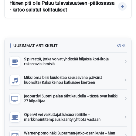
Hänen piti olla Paluu tulevaisuuteen -pääosassa
- katso salatut kohtaukset
UUSIMMAT ARTIKKELIT
KAIKKI
9 piirrettä, jotka voivat yhdistää hiljaisia koti-iltoja
rakastavia ihmisiä
Miksi oma biisi kuulostaa seuraavana päivänä
huonolta? Kaksi keinoa katkaisee kierteen
Jeopardy! Suomi palaa tähtikaudella – tässä ovat kaikki
27 kilpailijaa
OpenAI vei vaikuttajat luksusretriitille –
markkinointitempaus kääntyi yhtiötä vastaan
Warner-pomo näki Superman-jatko-osan kuvia – Man