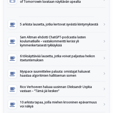
of Tomorrowin luvataan näyttävän upealta
5 arkista lausetta, jotka kertovat syvästä kiintymyksestä
Sam Altman ehdotti ChatGPT-podcastia lasten
koulumatkalle – vastakommentti keräsi yli
kymmenkertaisesti tykkäyksiä
6 töksäyttävää lausetta, jotka voivat paljastaa heikon
itsetuntemuksen
Myspace suunnittelee paluuta: omistajat haluavat
haastaa algoritmien hallitseman somen
Rico Verhoeven haluaa uusinnan Oleksandr Usykia
vastaan – "Tämä jäi kesken"
10 arkista tapaa, joilla miehen krooninen epävarmuus
voi näkyä