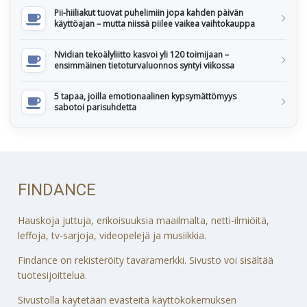
Pii-hiiliakut tuovat puhelimiin jopa kahden päivän
käyttöajan – mutta niissä piilee vaikea vaihtokauppa
Nvidian tekoälyliitto kasvoi yli 120 toimijaan –
ensimmäinen tietoturvaluonnos syntyi viikossa
5 tapaa, joilla emotionaalinen kypsymättömyys
sabotoi parisuhdetta
FINDANCE
Hauskoja juttuja, erikoisuuksia maailmalta, netti-ilmiöitä,
leffoja, tv-sarjoja, videopelejä ja musiikkia.
Findance on rekisteröity tavaramerkki. Sivusto voi sisältää
tuotesijoittelua.
Sivustolla käytetään evästeitä käyttökokemuksen