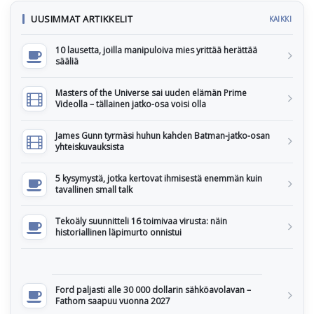
UUSIMMAT ARTIKKELIT
KAIKKI
10 lausetta, joilla manipuloiva mies yrittää herättää
sääliä
Masters of the Universe sai uuden elämän Prime
Videolla – tällainen jatko-osa voisi olla
James Gunn tyrmäsi huhun kahden Batman-jatko-osan
yhteiskuvauksista
5 kysymystä, jotka kertovat ihmisestä enemmän kuin
tavallinen small talk
Tekoäly suunnitteli 16 toimivaa virusta: näin
historiallinen läpimurto onnistui
Ford paljasti alle 30 000 dollarin sähköavolavan –
Fathom saapuu vuonna 2027