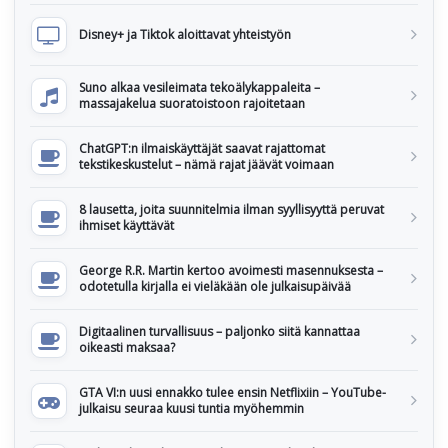
Disney+ ja Tiktok aloittavat yhteistyön
Suno alkaa vesileimata tekoälykappaleita –
massajakelua suoratoistoon rajoitetaan
ChatGPT:n ilmaiskäyttäjät saavat rajattomat
tekstikeskustelut – nämä rajat jäävät voimaan
8 lausetta, joita suunnitelmia ilman syyllisyyttä peruvat
ihmiset käyttävät
George R.R. Martin kertoo avoimesti masennuksesta –
odotetulla kirjalla ei vieläkään ole julkaisupäivää
Digitaalinen turvallisuus – paljonko siitä kannattaa
oikeasti maksaa?
GTA VI:n uusi ennakko tulee ensin Netflixiin – YouTube-
julkaisu seuraa kuusi tuntia myöhemmin