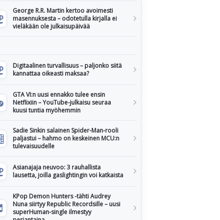
George R.R. Martin kertoo avoimesti
masennuksesta – odotetulla kirjalla ei
vieläkään ole julkaisupäivää
Digitaalinen turvallisuus – paljonko siitä
kannattaa oikeasti maksaa?
GTA VI:n uusi ennakko tulee ensin
Netflixiin – YouTube-julkaisu seuraa
kuusi tuntia myöhemmin
Sadie Sinkin salainen Spider-Man-rooli
paljastui – hahmo on keskeinen MCU:n
tulevaisuudelle
Asianajaja neuvoo: 3 rauhallista
lausetta, joilla gaslightingin voi katkaista
KPop Demon Hunters -tähti Audrey
Nuna siirtyy Republic Recordsille – uusi
superHuman-single ilmestyy
perjantaina