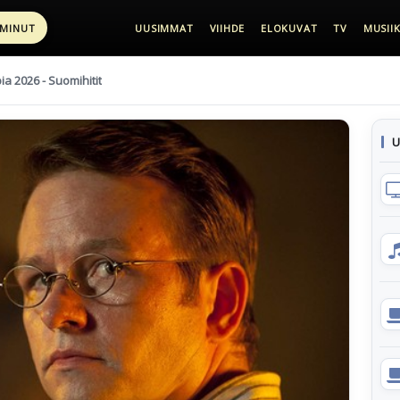
 MINUT
UUSIMMAT
VIIHDE
ELOKUVAT
TV
MUSIIK
pia 2026 - Suomihitit
U