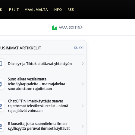
KI
PELIT
MAAILMALTA
INFO
RSS
AVAA SOITIN
USIMMAT ARTIKKELIT
KAIKKI
Disney+ ja Tiktok aloittavat yhteistyön
Suno alkaa vesileimata
tekoälykappaleita – massajakelua
suoratoistoon rajoitetaan
ChatGPT:n ilmaiskäyttäjät saavat
rajattomat tekstikeskustelut – nämä
rajat jäävät voimaan
8 lausetta, joita suunnitelmia ilman
syyllisyyttä peruvat ihmiset käyttävät