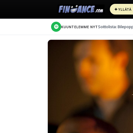
✦
YLLÄTÄ
Soittolista: Bilepop
KUUNTELEMME NYT