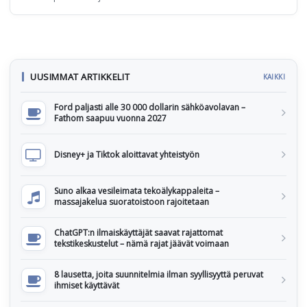
UUSIMMAT ARTIKKELIT
KAIKKI
Ford paljasti alle 30 000 dollarin sähköavolavan –
Fathom saapuu vuonna 2027
Disney+ ja Tiktok aloittavat yhteistyön
Suno alkaa vesileimata tekoälykappaleita –
massajakelua suoratoistoon rajoitetaan
ChatGPT:n ilmaiskäyttäjät saavat rajattomat
tekstikeskustelut – nämä rajat jäävät voimaan
8 lausetta, joita suunnitelmia ilman syyllisyyttä peruvat
ihmiset käyttävät