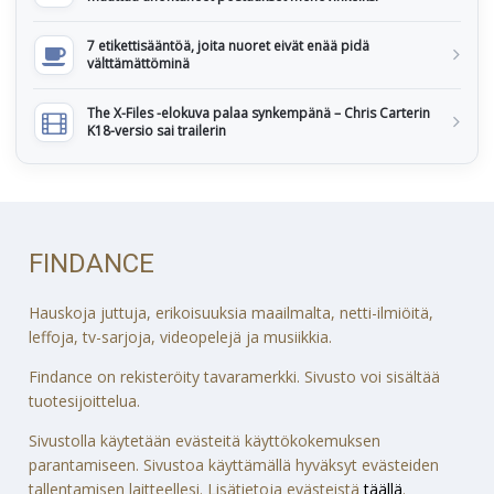
7 etikettisääntöä, joita nuoret eivät enää pidä
välttämättöminä
The X-Files -elokuva palaa synkempänä – Chris Carterin
K18-versio sai trailerin
FINDANCE
Hauskoja juttuja, erikoisuuksia maailmalta, netti-ilmiöitä,
leffoja, tv-sarjoja, videopelejä ja musiikkia.
Findance on rekisteröity tavaramerkki. Sivusto voi sisältää
tuotesijoittelua.
Sivustolla käytetään evästeitä käyttökokemuksen
parantamiseen. Sivustoa käyttämällä hyväksyt evästeiden
tallentamisen laitteellesi. Lisätietoja evästeistä
täällä
.