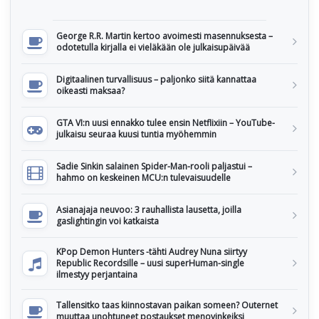
George R.R. Martin kertoo avoimesti masennuksesta –
odotetulla kirjalla ei vieläkään ole julkaisupäivää
Digitaalinen turvallisuus – paljonko siitä kannattaa
oikeasti maksaa?
GTA VI:n uusi ennakko tulee ensin Netflixiin – YouTube-
julkaisu seuraa kuusi tuntia myöhemmin
Sadie Sinkin salainen Spider-Man-rooli paljastui –
hahmo on keskeinen MCU:n tulevaisuudelle
Asianajaja neuvoo: 3 rauhallista lausetta, joilla
gaslightingin voi katkaista
KPop Demon Hunters -tähti Audrey Nuna siirtyy
Republic Recordsille – uusi superHuman-single
ilmestyy perjantaina
Tallensitko taas kiinnostavan paikan someen? Outernet
muuttaa unohtuneet postaukset menovinkeiksi