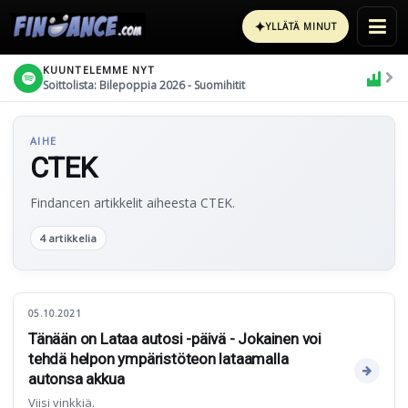
✦
YLLÄTÄ MINUT
KUUNTELEMME NYT
Soittolista: Bilepoppia 2026 - Suomihitit
AIHE
CTEK
Findancen artikkelit aiheesta CTEK.
4 artikkelia
05.10.2021
Tänään on Lataa autosi -päivä - Jokainen voi
tehdä helpon ympäristöteon lataamalla
autonsa akkua
Viisi vinkkiä.