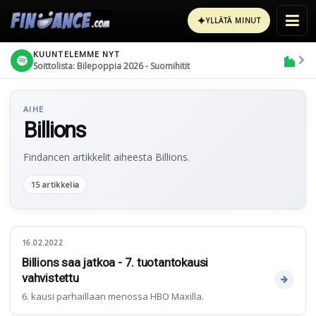
✦
YLLÄTÄ MINUT
KUUNTELEMME NYT
Soittolista: Bilepoppia 2026 - Suomihitit
AIHE
Billions
Findancen artikkelit aiheesta Billions.
15 artikkelia
16.02.2022
Billions saa jatkoa - 7. tuotantokausi
vahvistettu
6. kausi parhaillaan menossa HBO Maxilla.