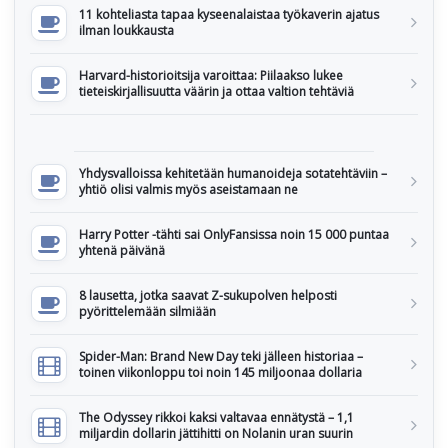
11 kohteliasta tapaa kyseenalaistaa työkaverin ajatus
ilman loukkausta
Harvard-historioitsija varoittaa: Piilaakso lukee
tieteiskirjallisuutta väärin ja ottaa valtion tehtäviä
Yhdysvalloissa kehitetään humanoideja sotatehtäviin –
yhtiö olisi valmis myös aseistamaan ne
Harry Potter -tähti sai OnlyFansissa noin 15 000 puntaa
yhtenä päivänä
8 lausetta, jotka saavat Z-sukupolven helposti
pyörittelemään silmiään
Spider-Man: Brand New Day teki jälleen historiaa –
toinen viikonloppu toi noin 145 miljoonaa dollaria
The Odyssey rikkoi kaksi valtavaa ennätystä – 1,1
miljardin dollarin jättihitti on Nolanin uran suurin