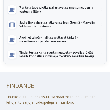
7 arkista tapaa, jotka paljastavat saamattomuuden ja
vastuun välttelyn
Sadie Sink vahvistaa jatkavansa Jean Greynä – Marvelin
X-Men-uudistus etenee
Avoimet tekoälymallit saavuttavat kärkeä –
turvallisuussuojausten ero kasvaa
Tinder testaa kahta suurta muutosta – sovellus löytää
lähellä kohdattuja ihmisiä ja hyväksyy sanallisia hakuja
FINDANCE
Hauskoja juttuja, erikoisuuksia maailmalta, netti-ilmiöitä,
leffoja, tv-sarjoja, videopelejä ja musiikkia.