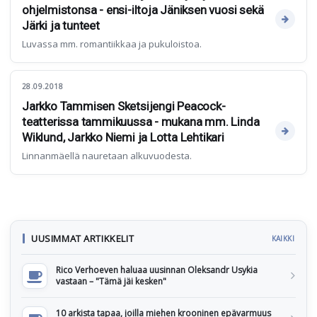
ohjelmistonsa - ensi-iltoja Jäniksen vuosi sekä
Järki ja tunteet
Luvassa mm. romantiikkaa ja pukuloistoa.
28.09.2018
Jarkko Tammisen Sketsijengi Peacock-
teatterissa tammikuussa - mukana mm. Linda
Wiklund, Jarkko Niemi ja Lotta Lehtikari
Linnanmäellä nauretaan alkuvuodesta.
UUSIMMAT ARTIKKELIT
KAIKKI
Rico Verhoeven haluaa uusinnan Oleksandr Usykia
vastaan – "Tämä jäi kesken"
10 arkista tapaa, joilla miehen krooninen epävarmuus