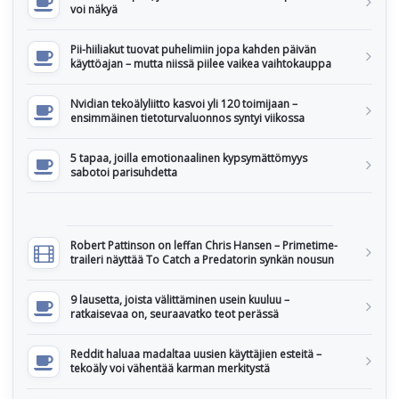
voi näkyä
Pii-hiiliakut tuovat puhelimiin jopa kahden päivän
käyttöajan – mutta niissä piilee vaikea vaihtokauppa
Nvidian tekoälyliitto kasvoi yli 120 toimijaan –
ensimmäinen tietoturvaluonnos syntyi viikossa
5 tapaa, joilla emotionaalinen kypsymättömyys
sabotoi parisuhdetta
Robert Pattinson on leffan Chris Hansen – Primetime-
traileri näyttää To Catch a Predatorin synkän nousun
9 lausetta, joista välittäminen usein kuuluu –
ratkaisevaa on, seuraavatko teot perässä
Reddit haluaa madaltaa uusien käyttäjien esteitä –
tekoäly voi vähentää karman merkitystä