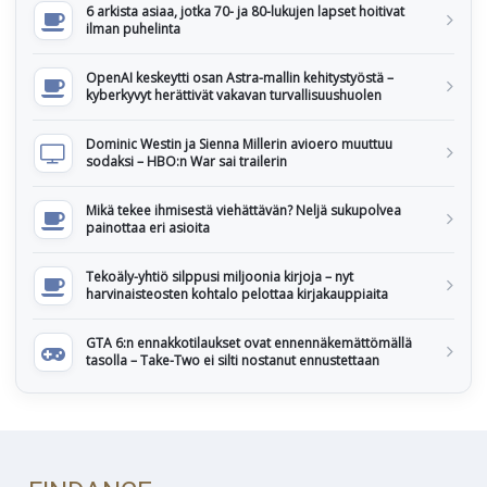
6 arkista asiaa, jotka 70- ja 80-lukujen lapset hoitivat
ilman puhelinta
OpenAI keskeytti osan Astra-mallin kehitystyöstä –
kyberkyvyt herättivät vakavan turvallisuushuolen
Dominic Westin ja Sienna Millerin avioero muuttuu
sodaksi – HBO:n War sai trailerin
Mikä tekee ihmisestä viehättävän? Neljä sukupolvea
painottaa eri asioita
Tekoäly-yhtiö silppusi miljoonia kirjoja – nyt
harvinaisteosten kohtalo pelottaa kirjakauppiaita
GTA 6:n ennakkotilaukset ovat ennennäkemättömällä
tasolla – Take-Two ei silti nostanut ennustettaan