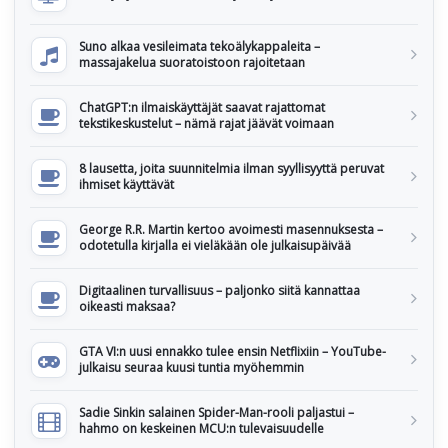
Suno alkaa vesileimata tekoälykappaleita –
massajakelua suoratoistoon rajoitetaan
ChatGPT:n ilmaiskäyttäjät saavat rajattomat
tekstikeskustelut – nämä rajat jäävät voimaan
8 lausetta, joita suunnitelmia ilman syyllisyyttä peruvat
ihmiset käyttävät
George R.R. Martin kertoo avoimesti masennuksesta –
odotetulla kirjalla ei vieläkään ole julkaisupäivää
Digitaalinen turvallisuus – paljonko siitä kannattaa
oikeasti maksaa?
GTA VI:n uusi ennakko tulee ensin Netflixiin – YouTube-
julkaisu seuraa kuusi tuntia myöhemmin
Sadie Sinkin salainen Spider-Man-rooli paljastui –
hahmo on keskeinen MCU:n tulevaisuudelle