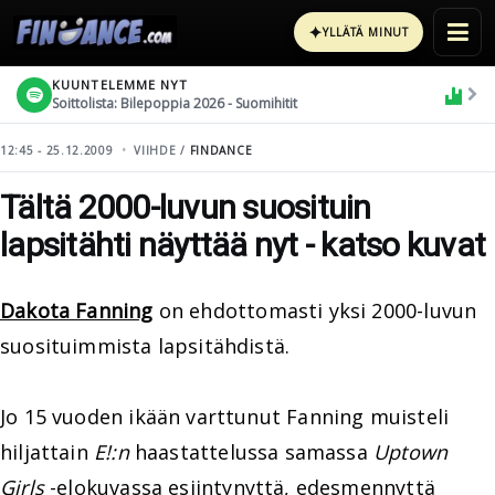
✦
YLLÄTÄ MINUT
KUUNTELEMME NYT
Soittolista: Bilepoppia 2026 - Suomihitit
12:45 - 25.12.2009
VIIHDE /
FINDANCE
Tältä 2000-luvun suosituin
lapsitähti näyttää nyt - katso kuvat
Dakota Fanning
on ehdottomasti yksi 2000-luvun
suosituimmista lapsitähdistä.
Jo 15 vuoden ikään varttunut Fanning muisteli
hiljattain
E!:n
haastattelussa samassa
Uptown
Girls
-elokuvassa esiintynyttä, edesmennyttä