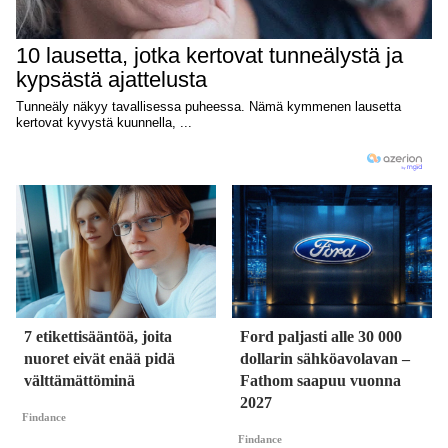
7 etikettisääntöä, joita
Ford paljasti alle 30 000
nuoret eivät enää pidä
dollarin sähköavolavan –
välttämättöminä
Fathom saapuu vuonna
2027
Findance
Findance