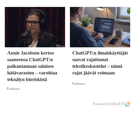
Annie Jacobsen kertoo
ChatGPT:n ilmaiskäyttäjät
saaneensa ChatGPT:n
saavat rajattomat
paikantamaan salaisen
tekstikeskustelut – nämä
hätävaraston – varoittaa
rajat jäävät voimaan
tekoälyn bioriskistä
Findance
Findance
Powered by HIGH.FI