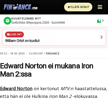
✦
YLLÄTÄ MINUT
KUUNTELEMME NYT
Soittolista: Bilepoppia 2026 - Suomihitit
JUURI NYT
William Orbit on kuollut
09:52 - 18.09.2009
ELOKUVAT /
FINDANCE
Edward Norton ei mukana Iron
Man 2:ssa
Edward Norton
on kertonut
MTV:n
haastattelussa,
että hän ei ole Hulkina
Iron Man 2
-elokuvassa.