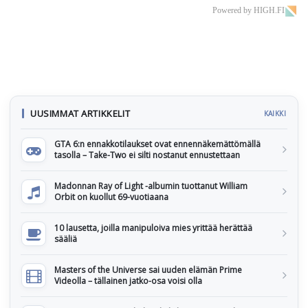
Powered by HIGH.FI
UUSIMMAT ARTIKKELIT
KAIKKI
GTA 6:n ennakkotilaukset ovat ennennäkemättömällä
tasolla – Take-Two ei silti nostanut ennustettaan
Madonnan Ray of Light -albumin tuottanut William
Orbit on kuollut 69-vuotiaana
10 lausetta, joilla manipuloiva mies yrittää herättää
sääliä
Masters of the Universe sai uuden elämän Prime
Videolla – tällainen jatko-osa voisi olla