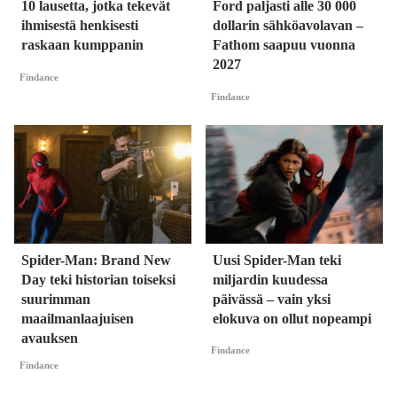
10 lausetta, jotka tekevät
Ford paljasti alle 30 000
ihmisestä henkisesti
dollarin sähköavolavan –
raskaan kumppanin
Fathom saapuu vuonna
2027
Findance
Findance
Spider-Man: Brand New
Uusi Spider-Man teki
Day teki historian toiseksi
miljardin kuudessa
suurimman
päivässä – vain yksi
maailmanlaajuisen
elokuva on ollut nopeampi
avauksen
Findance
Findance