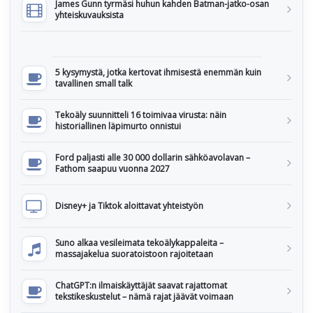
James Gunn tyrmäsi huhun kahden Batman-jatko-osan
yhteiskuvauksista
5 kysymystä, jotka kertovat ihmisestä enemmän kuin
tavallinen small talk
Tekoäly suunnitteli 16 toimivaa virusta: näin
historiallinen läpimurto onnistui
Ford paljasti alle 30 000 dollarin sähköavolavan –
Fathom saapuu vuonna 2027
Disney+ ja Tiktok aloittavat yhteistyön
Suno alkaa vesileimata tekoälykappaleita –
massajakelua suoratoistoon rajoitetaan
ChatGPT:n ilmaiskäyttäjät saavat rajattomat
tekstikeskustelut – nämä rajat jäävät voimaan