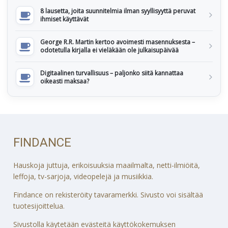
8 lausetta, joita suunnitelmia ilman syyllisyyttä peruvat
ihmiset käyttävät
George R.R. Martin kertoo avoimesti masennuksesta –
odotetulla kirjalla ei vieläkään ole julkaisupäivää
Digitaalinen turvallisuus – paljonko siitä kannattaa
oikeasti maksaa?
FINDANCE
Hauskoja juttuja, erikoisuuksia maailmalta, netti-ilmiöitä,
leffoja, tv-sarjoja, videopelejä ja musiikkia.
Findance on rekisteröity tavaramerkki. Sivusto voi sisältää
tuotesijoittelua.
Sivustolla käytetään evästeitä käyttökokemuksen