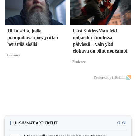
10 lausetta, joilla
Uusi Spider-Man teki
manipuloiva mies yrittää
miljardin kuudessa
herättää sääliä
päivässä – vain yksi
elokuva on ollut nopeampi
Findance
Findance
Powered by HIGH.FI
UUSIMMAT ARTIKKELIT
KAIKKI