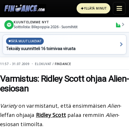
✦
YLLÄTÄ MINUT
KUUNTELEMME NYT
Soittolista: Bilepoppia 2026 - Suomihitit
TÄTÄ MUUT LUKEVAT
Tekoäly suunnitteli 16 toimivaa virusta
11:57 - 31.07.2009
ELOKUVAT /
FINDANCE
Varmistus: Ridley Scott ohjaa Alien-
esiosan
Variety
on varmistanut, että ensimmäisen
Alien
-
leffan ohjaaja
Ridley Scott
palaa remmiin
Alien
-
esiosan tiimoilta.