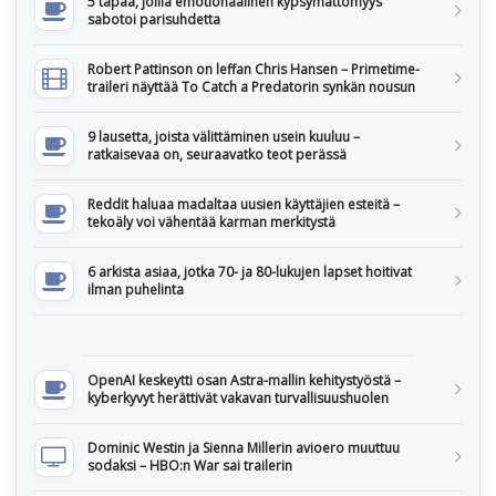
5 tapaa, joilla emotionaalinen kypsymättömyys
sabotoi parisuhdetta
Robert Pattinson on leffan Chris Hansen – Primetime-
traileri näyttää To Catch a Predatorin synkän nousun
9 lausetta, joista välittäminen usein kuuluu –
ratkaisevaa on, seuraavatko teot perässä
Reddit haluaa madaltaa uusien käyttäjien esteitä –
tekoäly voi vähentää karman merkitystä
6 arkista asiaa, jotka 70- ja 80-lukujen lapset hoitivat
ilman puhelinta
OpenAI keskeytti osan Astra-mallin kehitystyöstä –
kyberkyvyt herättivät vakavan turvallisuushuolen
Dominic Westin ja Sienna Millerin avioero muuttuu
sodaksi – HBO:n War sai trailerin