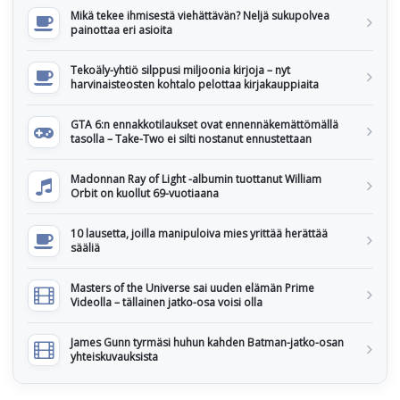
Mikä tekee ihmisestä viehättävän? Neljä sukupolvea
painottaa eri asioita
Tekoäly-yhtiö silppusi miljoonia kirjoja – nyt
harvinaisteosten kohtalo pelottaa kirjakauppiaita
GTA 6:n ennakkotilaukset ovat ennennäkemättömällä
tasolla – Take-Two ei silti nostanut ennustettaan
Madonnan Ray of Light -albumin tuottanut William
Orbit on kuollut 69-vuotiaana
10 lausetta, joilla manipuloiva mies yrittää herättää
sääliä
Masters of the Universe sai uuden elämän Prime
Videolla – tällainen jatko-osa voisi olla
James Gunn tyrmäsi huhun kahden Batman-jatko-osan
yhteiskuvauksista