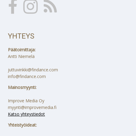
YHTEYS
Päätoimittaja:
Antti Niemelä
juttuvinkki@findance.com
info@findance.com
Mainosmyynti:
Improve Media Oy
myynti@improvemedia.fi
Katso yhteystiedot
Yhteistyöideat: