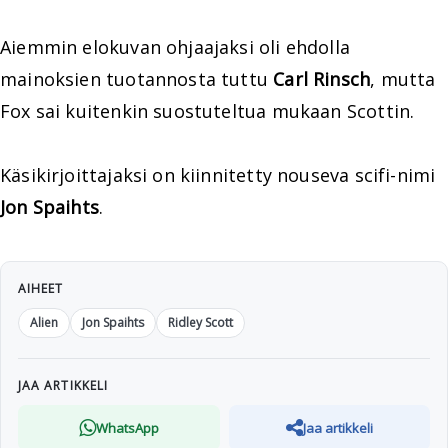
Aiemmin elokuvan ohjaajaksi oli ehdolla
mainoksien tuotannosta tuttu
Carl Rinsch
, mutta
Fox sai kuitenkin suostuteltua mukaan Scottin.
Käsikirjoittajaksi on kiinnitetty nouseva scifi-nimi
Jon Spaihts
.
AIHEET
Alien
Jon Spaihts
Ridley Scott
JAA ARTIKKELI
WhatsApp
Jaa artikkeli