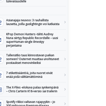
tulevaisuudelle
Asianajaja neuvoo: 3 rauhallista
lausetta, joilla gaslightingin voi katkaista
KPop Demon Hunters -tähti Audrey
Nuna siirtyy Republic Recordsille – uusi
superHuman-single ilmestyy
perjantaina
Tallensitko taas kiinnostavan paikan
someen? Outernet muuttaa unohtuneet
postaukset menovinkeiksi
7 etikettisääntöä, joita nuoret eivät
enää pidä välttämättöminä
The X-Files -elokuva palaa synkempänä
– Chris Carterin K18-versio sai trailerin
Spotify rikkoi valtavan rajapyykin – jo
300 miljoonaa Premium-tilaajaa