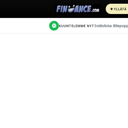
✦
YLLÄTÄ
Soittolista: Bilepop
KUUNTELEMME NYT