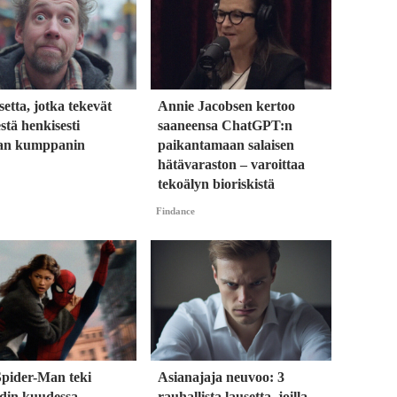
setta, jotka tekevät
Annie Jacobsen kertoo
stä henkisesti
saaneensa ChatGPT:n
an kumppanin
paikantamaan salaisen
hätävaraston – varoittaa
tekoälyn bioriskistä
Findance
Spider-Man teki
Asianajaja neuvoo: 3
rdin kuudessa
rauhallista lausetta, joilla