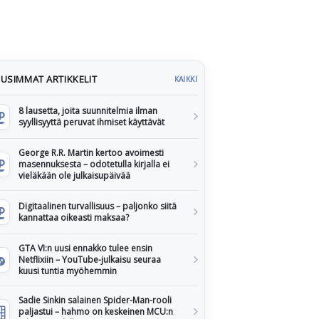
USIMMAT ARTIKKELIT
KAIKKI
8 lausetta, joita suunnitelmia ilman
syyllisyyttä peruvat ihmiset käyttävät
George R.R. Martin kertoo avoimesti
masennuksesta – odotetulla kirjalla ei
vieläkään ole julkaisupäivää
Digitaalinen turvallisuus – paljonko siitä
kannattaa oikeasti maksaa?
GTA VI:n uusi ennakko tulee ensin
Netflixiin – YouTube-julkaisu seuraa
kuusi tuntia myöhemmin
Sadie Sinkin salainen Spider-Man-rooli
paljastui – hahmo on keskeinen MCU:n