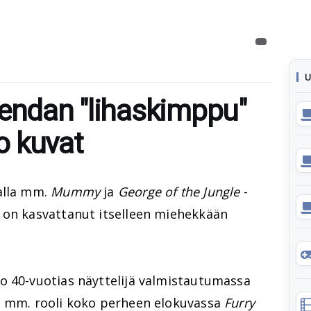
U
rendan "lihaskimppu"
so kuvat
alla mm.
Mummy
ja
George of the Jungle
-
on kasvattanut itselleen miehekkään
o 40-vuotias näyttelijä valmistautumassa
n mm. rooli koko perheen elokuvassa
Furry