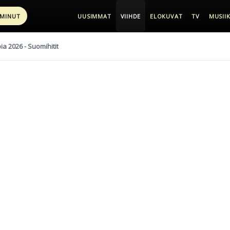
 MINUT
UUSIMMAT
VIIHDE
ELOKUVAT
TV
MUSIIK
pia 2026 - Suomihitit