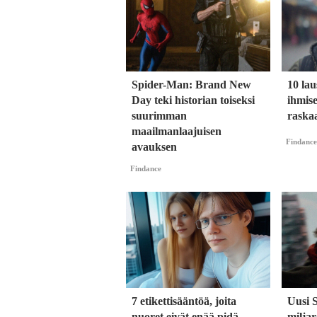
Spider-Man: Brand New
10 lau
Day teki historian toiseksi
ihmise
suurimman
raska
maailmanlaajuisen
Findance
avauksen
Findance
7 etikettisääntöä, joita
Uusi 
nuoret eivät enää pidä
milja