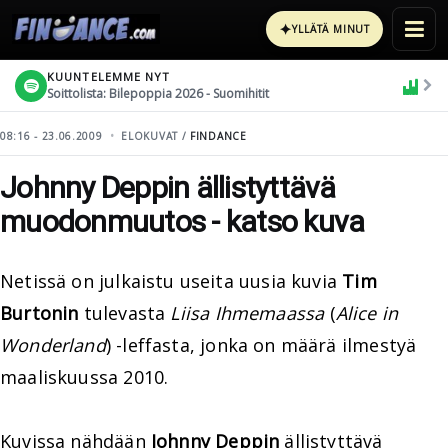
✦
YLLÄTÄ MINUT
KUUNTELEMME NYT
Soittolista: Bilepoppia 2026 - Suomihitit
08:16 - 23.06.2009
ELOKUVAT /
FINDANCE
Johnny Deppin ällistyttävä
muodonmuutos - katso kuva
Netissä on julkaistu useita uusia kuvia
Tim
Burtonin
tulevasta
Liisa Ihmemaassa
(
Alice in
Wonderland
) -leffasta, jonka on määrä ilmestyä
maaliskuussa 2010.
Kuvissa nähdään
Johnny Deppin
ällistyttävä