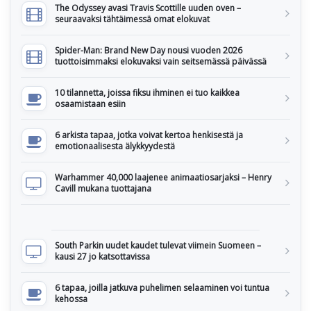
The Odyssey avasi Travis Scottille uuden oven –
seuraavaksi tähtäimessä omat elokuvat
Spider-Man: Brand New Day nousi vuoden 2026
tuottoisimmaksi elokuvaksi vain seitsemässä päivässä
10 tilannetta, joissa fiksu ihminen ei tuo kaikkea
osaamistaan esiin
6 arkista tapaa, jotka voivat kertoa henkisestä ja
emotionaalisesta älykkyydestä
Warhammer 40,000 laajenee animaatiosarjaksi – Henry
Cavill mukana tuottajana
South Parkin uudet kaudet tulevat viimein Suomeen –
kausi 27 jo katsottavissa
6 tapaa, joilla jatkuva puhelimen selaaminen voi tuntua
kehossa