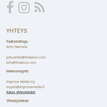
YHTEYS
Päätoimittaja:
Antti Niemelä
juttuvinkki@findance.com
info@findance.com
Mainosmyynti:
Improve Media Oy
myynti@improvemedia.fi
Katso yhteystiedot
Yhteistyöideat: