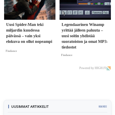
Uusi Spider-Man teki
Legendaarinen Winamp
miljardin kuudessa
yrittää jälleen paluuta –
päivässä – vain yksi
uusi soitin yhdistää
elokuva on ollut nopeampi
suoratoiston ja omat MP3-
tiedostot
Findance
Findance
Powered by HIGH.FI
UUSIMMAT ARTIKKELIT
KAIKKI