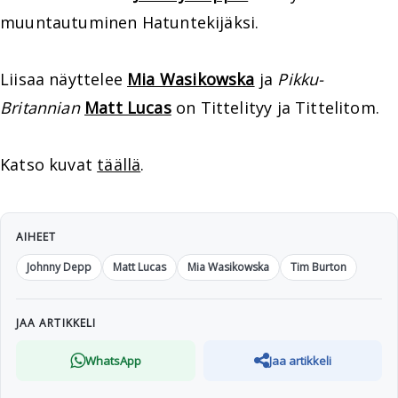
muuntautuminen Hatuntekijäksi.
Liisaa näyttelee
Mia Wasikowska
ja
Pikku-
Britannian
Matt Lucas
on Tittelityy ja Tittelitom.
Katso kuvat
täällä
.
AIHEET
Johnny Depp
Matt Lucas
Mia Wasikowska
Tim Burton
JAA ARTIKKELI
WhatsApp
Jaa artikkeli