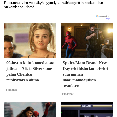
90-luvun kulttikomedia saa
Spider-Man: Brand New
jatkoa – Alicia Silverstone
Day teki historian toiseksi
palaa Cheriksi
suurimman
teinityttären äitinä
maailmanlaajuisen
avauksen
Findance
Findance