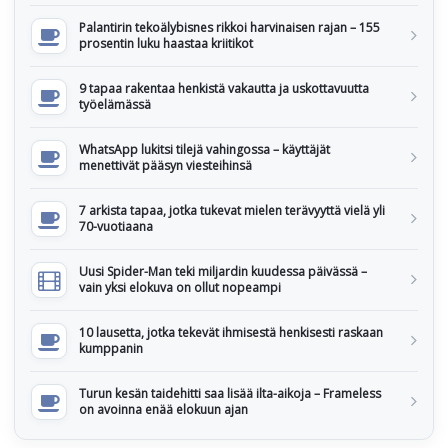
Palantirin tekoälybisnes rikkoi harvinaisen rajan – 155
prosentin luku haastaa kriitikot
9 tapaa rakentaa henkistä vakautta ja uskottavuutta
työelämässä
WhatsApp lukitsi tilejä vahingossa – käyttäjät
menettivät pääsyn viesteihinsä
7 arkista tapaa, jotka tukevat mielen terävyyttä vielä yli
70-vuotiaana
Uusi Spider-Man teki miljardin kuudessa päivässä –
vain yksi elokuva on ollut nopeampi
10 lausetta, jotka tekevät ihmisestä henkisesti raskaan
kumppanin
Turun kesän taidehitti saa lisää ilta-aikoja – Frameless
on avoinna enää elokuun ajan