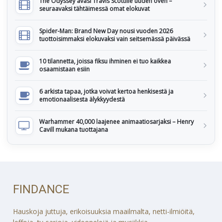
The Odyssey avasi Travis Scottille uuden oven –
seuraavaksi tähtäimessä omat elokuvat
Spider-Man: Brand New Day nousi vuoden 2026
tuottoisimmaksi elokuvaksi vain seitsemässä päivässä
10 tilannetta, joissa fiksu ihminen ei tuo kaikkea
osaamistaan esiin
6 arkista tapaa, jotka voivat kertoa henkisestä ja
emotionaalisesta älykkyydestä
Warhammer 40,000 laajenee animaatiosarjaksi – Henry
Cavill mukana tuottajana
FINDANCE
Hauskoja juttuja, erikoisuuksia maailmalta, netti-ilmiöitä,