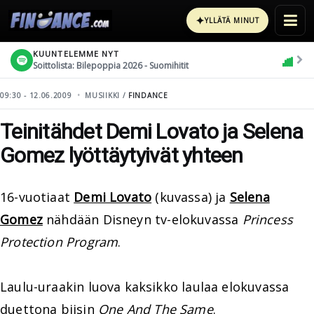
✦
YLLÄTÄ MINUT
KUUNTELEMME NYT
Soittolista: Bilepoppia 2026 - Suomihitit
09:30 - 12.06.2009
MUSIIKKI /
FINDANCE
Teinitähdet Demi Lovato ja Selena
Gomez lyöttäytyivät yhteen
16-vuotiaat
Demi Lovato
(kuvassa) ja
Selena
Gomez
nähdään Disneyn tv-elokuvassa
Princess
Protection Program
.
Laulu-uraakin luova kaksikko laulaa elokuvassa
duettona biisin
One And The Same
.