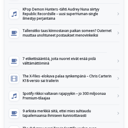
KPop Demon Hunters -tähti Audrey Nuna siirtyy
Republic Recordsille – uusi superHuman-single
ilmestyy perjantaina
Tallensitko taas kiinnostavan paikan someen? Outernet
muuttaa unohtuneet postaukset menovinkeiksi
7 etikettisääntöä, joita nuoret eivät enää pidä
välttämättöminä
The X-Files -elokuva palaa synkempänä – Chris Carterin
K18-versio sai trailerin
Spotify rikkoi valtavan rajapyykin – jo 300 miljoonaa
Premium-tilaajaa
9 arkista merkkiä siitä, ettei mies suhtaudu
tapailemaansa ihmiseen kunnioittavasti