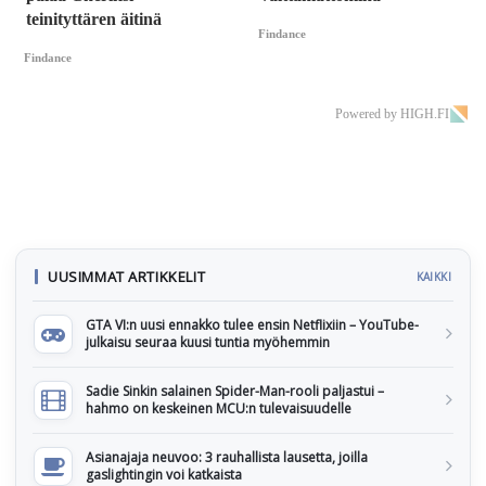
teinityttären äitinä
Findance
Findance
Powered by HIGH.FI
UUSIMMAT ARTIKKELIT
KAIKKI
GTA VI:n uusi ennakko tulee ensin Netflixiin – YouTube-
julkaisu seuraa kuusi tuntia myöhemmin
Sadie Sinkin salainen Spider-Man-rooli paljastui –
hahmo on keskeinen MCU:n tulevaisuudelle
Asianajaja neuvoo: 3 rauhallista lausetta, joilla
gaslightingin voi katkaista