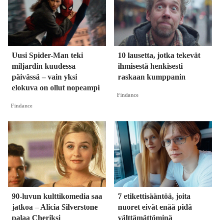
Uusi Spider-Man teki
10 lausetta, jotka tekevät
miljardin kuudessa
ihmisestä henkisesti
päivässä – vain yksi
raskaan kumppanin
elokuva on ollut nopeampi
Findance
Findance
90-luvun kulttikomedia saa
7 etikettisääntöä, joita
jatkoa – Alicia Silverstone
nuoret eivät enää pidä
palaa Cheriksi
välttämättöminä