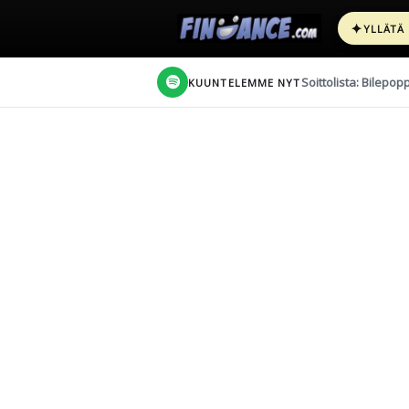
✦
YLLÄTÄ
Soittolista: Bilepop
KUUNTELEMME NYT