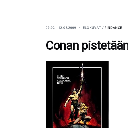
09:02 - 12.06.2009
ELOKUVAT /
FINDANCE
Conan pistetää