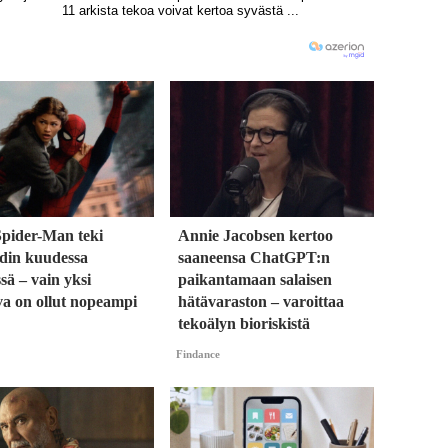
Spider-Man teki
Annie Jacobsen kertoo
rdin kuudessa
saaneensa ChatGPT:n
sä – vain yksi
paikantamaan salaisen
va on ollut nopeampi
hätävaraston – varoittaa
tekoälyn bioriskistä
Findance