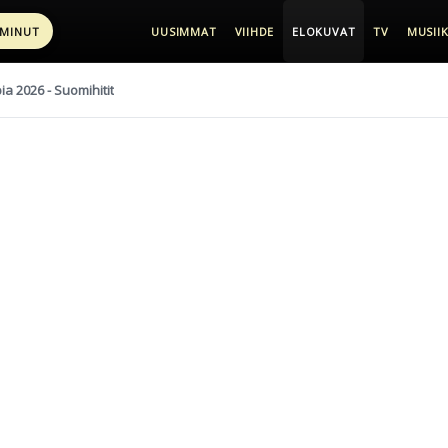
 MINUT
UUSIMMAT
VIIHDE
ELOKUVAT
TV
MUSIIK
pia 2026 - Suomihitit