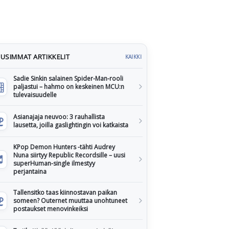
USIMMAT ARTIKKELIT
KAIKKI
Sadie Sinkin salainen Spider-Man-rooli
paljastui – hahmo on keskeinen MCU:n
tulevaisuudelle
Asianajaja neuvoo: 3 rauhallista
lausetta, joilla gaslightingin voi katkaista
KPop Demon Hunters -tähti Audrey
Nuna siirtyy Republic Recordsille – uusi
superHuman-single ilmestyy
perjantaina
Tallensitko taas kiinnostavan paikan
someen? Outernet muuttaa unohtuneet
postaukset menovinkeiksi