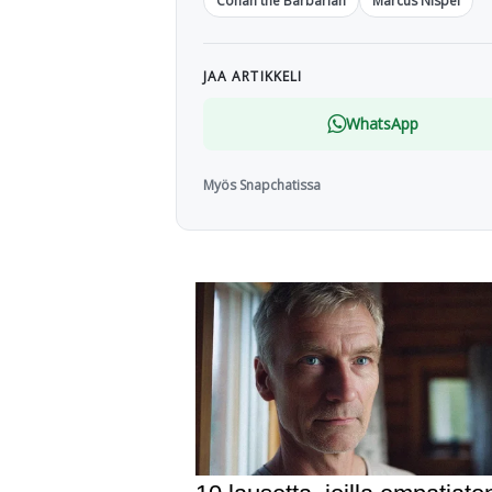
Conan the Barbarian
Marcus Nispel
JAA ARTIKKELI
WhatsApp
Myös Snapchatissa