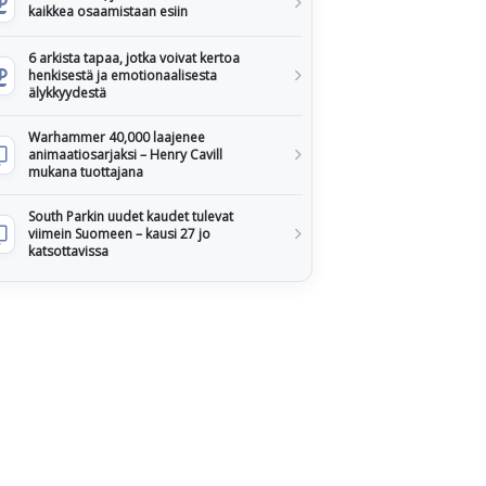
kaikkea osaamistaan esiin
6 arkista tapaa, jotka voivat kertoa
henkisestä ja emotionaalisesta
älykkyydestä
Warhammer 40,000 laajenee
animaatiosarjaksi – Henry Cavill
mukana tuottajana
South Parkin uudet kaudet tulevat
viimein Suomeen – kausi 27 jo
katsottavissa