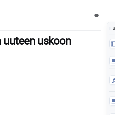
U
n uuteen uskoon