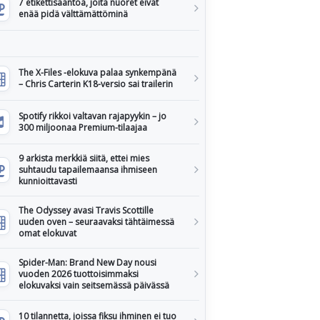
7 etikettisääntöä, joita nuoret eivät
enää pidä välttämättöminä
The X-Files -elokuva palaa synkempänä
– Chris Carterin K18-versio sai trailerin
Spotify rikkoi valtavan rajapyykin – jo
300 miljoonaa Premium-tilaajaa
9 arkista merkkiä siitä, ettei mies
suhtaudu tapailemaansa ihmiseen
kunnioittavasti
The Odyssey avasi Travis Scottille
uuden oven – seuraavaksi tähtäimessä
omat elokuvat
Spider-Man: Brand New Day nousi
vuoden 2026 tuottoisimmaksi
elokuvaksi vain seitsemässä päivässä
10 tilannetta, joissa fiksu ihminen ei tuo