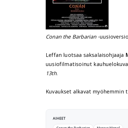
Conan the Barbarian
-uusioversio
Leffan luotsaa saksalaisohjaaja
uusiofilmatisoinut kauhuelokuv
13th
.
Kuvaukset alkavat myöhemmin tän
AIHEET