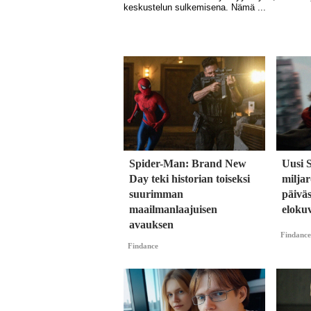
Spider-Man: Brand New
Uusi 
Day teki historian toiseksi
milja
suurimman
päiväs
maailmanlaajuisen
eloku
avauksen
Findance
Findance