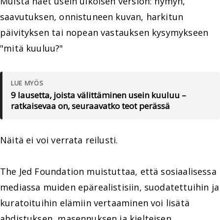
Muista näet usein ulkoisen version: hymyn,
saavutuksen, onnistuneen kuvan, harkitun
päivityksen tai nopean vastauksen kysymykseen
"mitä kuuluu?"
LUE MYÖS
9 lausetta, joista välittäminen usein kuuluu –
ratkaisevaa on, seuraavatko teot perässä
Näitä ei voi verrata reilusti.
The Jed Foundation muistuttaa, että sosiaalisessa
mediassa muiden epärealistisiin, suodatettuihin ja
kuratoituihin elämiin vertaaminen voi lisätä
ahdistuksen, masennuksen ja kielteisen