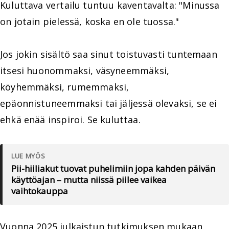
Kuluttava vertailu tuntuu kaventavalta: "Minussa
on jotain pielessä, koska en ole tuossa."
Jos jokin sisältö saa sinut toistuvasti tuntemaan
itsesi huonommaksi, väsyneemmäksi,
köyhemmäksi, rumemmaksi,
epäonnistuneemmaksi tai jäljessä olevaksi, se ei
ehkä enää inspiroi. Se kuluttaa.
LUE MYÖS
Pii-hiiliakut tuovat puhelimiin jopa kahden päivän
käyttöajan – mutta niissä piilee vaikea
vaihtokauppa
Vuonna 2025 julkaistun tutkimuksen mukaan