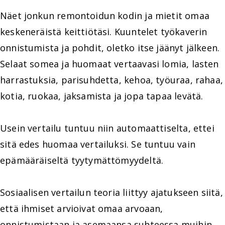
Näet jonkun remontoidun kodin ja mietit omaa
keskeneräistä keittiötäsi. Kuuntelet työkaverin
onnistumista ja pohdit, oletko itse jäänyt jälkeen.
Selaat somea ja huomaat vertaavasi lomia, lasten
harrastuksia, parisuhdetta, kehoa, työuraa, rahaa,
kotia, ruokaa, jaksamista ja jopa tapaa levätä.
Usein vertailu tuntuu niin automaattiselta, ettei
sitä edes huomaa vertailuksi. Se tuntuu vain
epämääräiseltä tyytymättömyydeltä.
Sosiaalisen vertailun teoria liittyy ajatukseen siitä,
että ihmiset arvioivat omaa arvoaan,
onnistumistaan ja asemaansa suhteessa muihin.