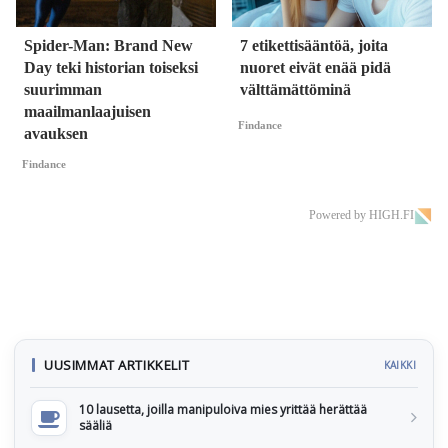
Spider-Man: Brand New
7 etikettisääntöä, joita
Day teki historian toiseksi
nuoret eivät enää pidä
suurimman
välttämättöminä
maailmanlaajuisen
Findance
avauksen
Findance
Powered by HIGH.FI
UUSIMMAT ARTIKKELIT
KAIKKI
10 lausetta, joilla manipuloiva mies yrittää herättää
sääliä