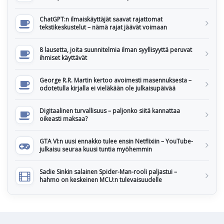
ChatGPT:n ilmaiskäyttäjät saavat rajattomat
tekstikeskustelut – nämä rajat jäävät voimaan
8 lausetta, joita suunnitelmia ilman syyllisyyttä peruvat
ihmiset käyttävät
George R.R. Martin kertoo avoimesti masennuksesta –
odotetulla kirjalla ei vieläkään ole julkaisupäivää
Digitaalinen turvallisuus – paljonko siitä kannattaa
oikeasti maksaa?
GTA VI:n uusi ennakko tulee ensin Netflixiin – YouTube-
julkaisu seuraa kuusi tuntia myöhemmin
Sadie Sinkin salainen Spider-Man-rooli paljastui –
hahmo on keskeinen MCU:n tulevaisuudelle