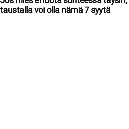
Jos mies ei luota suhteessa täysin,
taustalla voi olla nämä 7 syytä