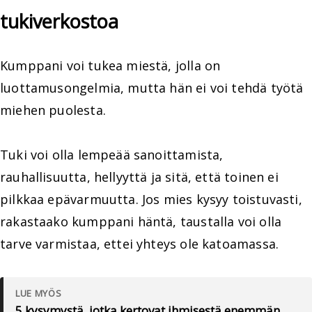
tukiverkostoa
Kumppani voi tukea miestä, jolla on
luottamusongelmia, mutta hän ei voi tehdä työtä
miehen puolesta.
Tuki voi olla lempeää sanoittamista,
rauhallisuutta, hellyyttä ja sitä, että toinen ei
pilkkaa epävarmuutta. Jos mies kysyy toistuvasti,
rakastaako kumppani häntä, taustalla voi olla
tarve varmistaa, ettei yhteys ole katoamassa.
LUE MYÖS
5 kysymystä, jotka kertovat ihmisestä enemmän