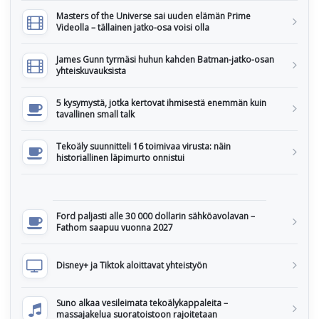
Masters of the Universe sai uuden elämän Prime
Videolla – tällainen jatko-osa voisi olla
James Gunn tyrmäsi huhun kahden Batman-jatko-osan
yhteiskuvauksista
5 kysymystä, jotka kertovat ihmisestä enemmän kuin
tavallinen small talk
Tekoäly suunnitteli 16 toimivaa virusta: näin
historiallinen läpimurto onnistui
Ford paljasti alle 30 000 dollarin sähköavolavan –
Fathom saapuu vuonna 2027
Disney+ ja Tiktok aloittavat yhteistyön
Suno alkaa vesileimata tekoälykappaleita –
massajakelua suoratoistoon rajoitetaan