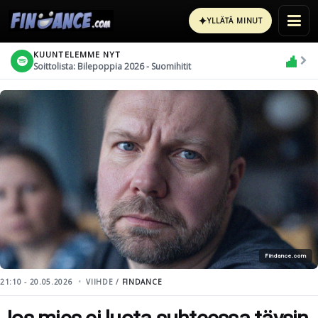
✦
YLLÄTÄ MINUT
KUUNTELEMME NYT
Soittolista: Bilepoppia 2026 - Suomihitit
Findance.com
21:10 - 20.05.2026
VIIHDE /
FINDANCE