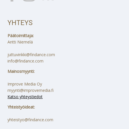
YHTEYS
Päätoimittaja:
Antti Niemelä
juttuvinkki@findance.com
info@findance.com
Mainosmyynti:
Improve Media Oy
myynti@improvemedia.fi
Katso yhteystiedot
Yhteistyöideat:
yhteistyo@findance.com