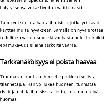
tai epäselviä lupauksia, hänen sisäinen
hälytyksensä voi aktivoitua välittömästi.
Tämä voi suojata häntä ihmisiltä, jotka yrittävät
käyttää muita hyväkseen. Samalla on hyvä erottaa
todellinen varoitusmerkki vanhasta pelosta: kaikki
epämukavuus ei aina tarkoita vaaraa.
Tarkkanäköisyys ei poista haavaa
Trauma voi opettaa ihmiselle poikkeuksellista
tilannetajua. Hän voi lukea huoneen, tunnistaa
riskit ja nähdä ihmisissä asioita, joita muut eivät
huomaa.