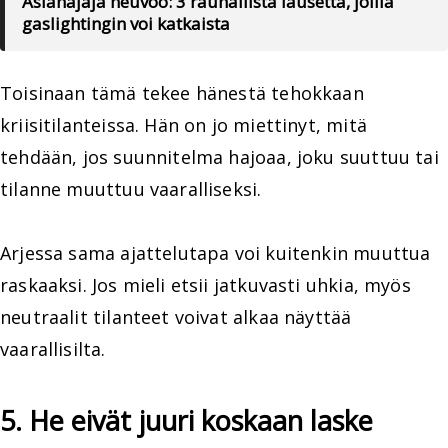
Asianajaja neuvoo: 3 rauhallista lausetta, joilla
gaslightingin voi katkaista
Toisinaan tämä tekee hänestä tehokkaan
kriisitilanteissa. Hän on jo miettinyt, mitä
tehdään, jos suunnitelma hajoaa, joku suuttuu tai
tilanne muuttuu vaaralliseksi.
Arjessa sama ajattelutapa voi kuitenkin muuttua
raskaaksi. Jos mieli etsii jatkuvasti uhkia, myös
neutraalit tilanteet voivat alkaa näyttää
vaarallisilta.
5. He eivät juuri koskaan laske