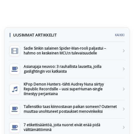
UUSIMMAT ARTIKKELIT
KAIKKI
Sadie Sinkin salainen Spider-Man-rooli paljastui –
hahmo on keskeinen MCU:n tulevaisuudelle
Asianajaja neuvoo: 3 rauhallista lausetta, joilla
gaslightingin voi katkaista
KPop Demon Hunters -tähti Audrey Nuna siirtyy
Republic Recordsille – uusi superHuman-single
ilmestyy perjantaina
Tallensitko taas kiinnostavan paikan someen? Outernet
muuttaa unohtuneet postaukset menovinkeiksi
7 etikettisääntöä, joita nuoret eivät enää pidä
välttämättöminä