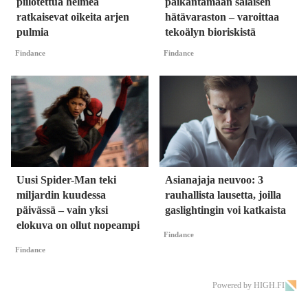
piilotettua helmeä
paikantamaan salaisen
ratkaisevat oikeita arjen
hätävaraston – varoittaa
pulmia
tekoälyn bioriskistä
Findance
Findance
Uusi Spider-Man teki
Asianajaja neuvoo: 3
miljardin kuudessa
rauhallista lausetta, joilla
päivässä – vain yksi
gaslightingin voi katkaista
elokuva on ollut nopeampi
Findance
Findance
Powered by HIGH.FI